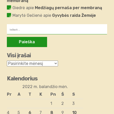
membraną
Giedrė
apie
Medžiagų pernaša per membraną
Marytė Gečienė
apie
Gyvybės raida Žemėje
Ieškoti:
Visi įrašai
Kalendorius
2022 m. balandžio mėn.
Pr
A
T
K
Pn
Š
S
1
2
3
4
5
6
7
8
9
10