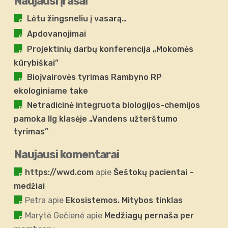
Naujausi įrašai
Lėtu žingsneliu į vasarą…
Apdovanojimai
Projektinių darbų konferencija „Mokomės
kūrybiškai”
Bioįvairovės tyrimas Rambyno RP
ekologiniame take
Netradicinė integruota biologijos-chemijos
pamoka IIg klasėje „Vandens užterštumo
tyrimas”
Naujausi komentarai
https://wwd.com
apie
Šeštokų pacientai –
medžiai
Petra
apie
Ekosistemos. Mitybos tinklas
Marytė Gečienė
apie
Medžiagų pernaša per