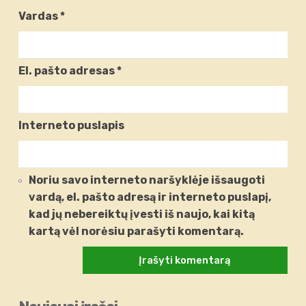
Vardas
*
El. pašto adresas
*
Interneto puslapis
Noriu savo interneto naršyklėje išsaugoti
vardą, el. pašto adresą ir interneto puslapį,
kad jų nebereiktų įvesti iš naujo, kai kitą
kartą vėl norėsiu parašyti komentarą.