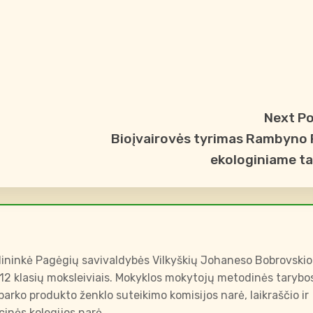
Next P
Bioįvairovės tyrimas Rambyno
ekologiniame t
ininkė Pagėgių savivaldybės Vilkyškių Johaneso Bobrovskio
-12 klasių moksleiviais. Mokyklos mokytojų metodinės tarybo
arko produkto ženklo suteikimo komisijos narė, laikraščio ir
inės kolegijos narė.