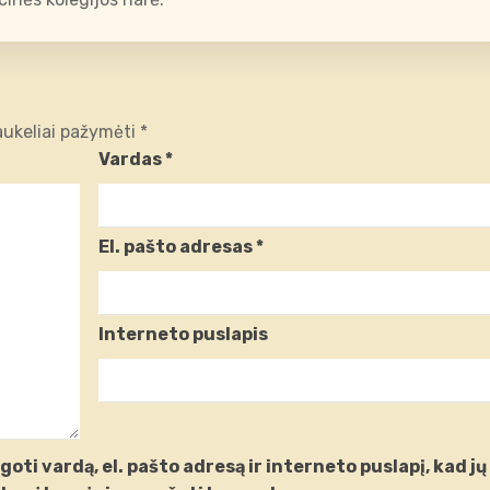
laukeliai pažymėti
*
Vardas
*
El. pašto adresas
*
Interneto puslapis
oti vardą, el. pašto adresą ir interneto puslapį, kad jų