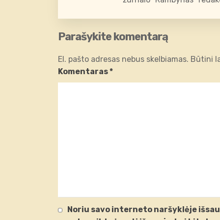
Parašykite komentarą
El. pašto adresas nebus skelbiamas.
Būtini 
Komentaras
*
Noriu savo interneto naršyklėje išsaug