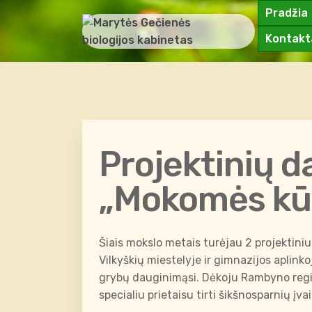
Pradžia
Kontakt
Projektinių d
„Mokomės kūr
Šiais mokslo metais turėjau 2 projektiniu
Vilkyškių miestelyje ir gimnazijos aplinko
grybų dauginimąsi. Dėkoju Rambyno regi
specialiu prietaisu tirti šikšnosparnių įva