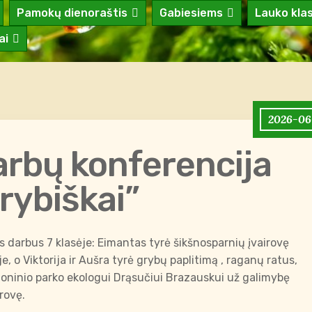
Pamokų dienoraštis
Gabiesiems
Lauko kla
ai
2026-06
arbų konferencija
ybiškai”
s darbus 7 klasėje: Eimantas tyrė šikšnosparnių įvairovę
je, o Viktorija ir Aušra tyrė grybų paplitimą , raganų ratus,
oninio parko ekologui Drąsučiui Brazauskui už galimybę
irovę.