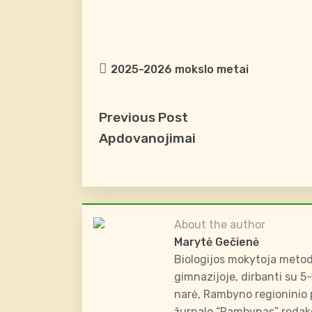
2025-2026 mokslo metai
Previous Post
Apdovanojimai
About the author
Marytė Gečienė
Biologijos mokytoja metod
gimnazijoje, dirbanti su 5
narė, Rambyno regioninio p
žurnalo “Rambynas” redakc