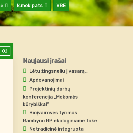
sė
Išmok pats
VBE
-01
Naujausi įrašai
Lėtu žingsneliu į vasarą…
Apdovanojimai
Projektinių darbų
konferencija „Mokomės
kūrybiškai”
Bioįvairovės tyrimas
Rambyno RP ekologiniame take
Netradicinė integruota