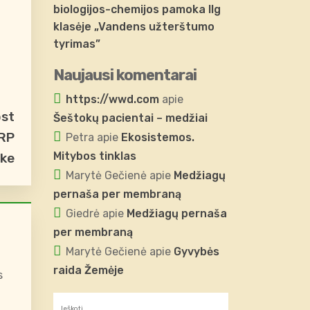
biologijos-chemijos pamoka IIg
klasėje „Vandens užterštumo
tyrimas”
Naujausi komentarai
https://wwd.com
apie
ost
Šeštokų pacientai – medžiai
 RP
Petra
apie
Ekosistemos.
Mitybos tinklas
ake
Marytė Gečienė
apie
Medžiagų
pernaša per membraną
Giedrė
apie
Medžiagų pernaša
per membraną
Marytė Gečienė
apie
Gyvybės
raida Žemėje
s
Ieškoti: