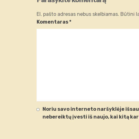
El. pašto adresas nebus skelbiamas.
Būtini 
Komentaras
*
Noriu savo interneto naršyklėje išsaug
nebereiktų įvesti iš naujo, kai kitą k