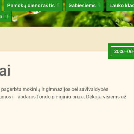
Pamokų dienoraštis
Gabiesiems
Lauko kla
ai
2026-06
ai
u pagerbta mokinių ir gimnazijos bei savivaldybės
mos ir labdaros fondo piniginiu prizu. Dėkoju visiems už