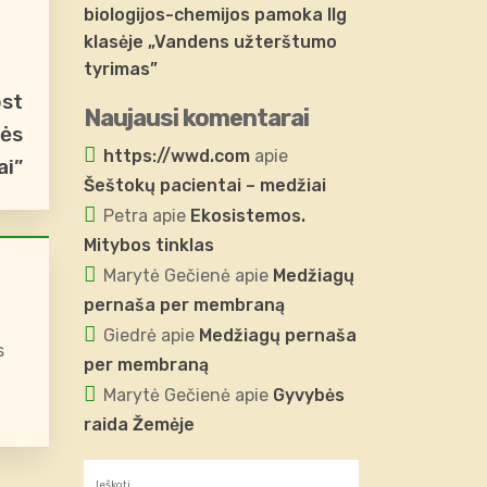
biologijos-chemijos pamoka IIg
klasėje „Vandens užterštumo
tyrimas”
ost
Naujausi komentarai
mės
https://wwd.com
apie
ai”
Šeštokų pacientai – medžiai
Petra
apie
Ekosistemos.
Mitybos tinklas
Marytė Gečienė
apie
Medžiagų
pernaša per membraną
Giedrė
apie
Medžiagų pernaša
s
per membraną
Marytė Gečienė
apie
Gyvybės
raida Žemėje
Ieškoti: