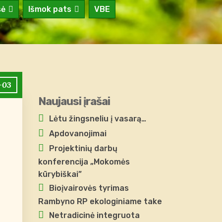
sė
Išmok pats
VBE
-03
Naujausi įrašai
Lėtu žingsneliu į vasarą…
Apdovanojimai
Projektinių darbų
konferencija „Mokomės
kūrybiškai”
Bioįvairovės tyrimas
Rambyno RP ekologiniame take
Netradicinė integruota