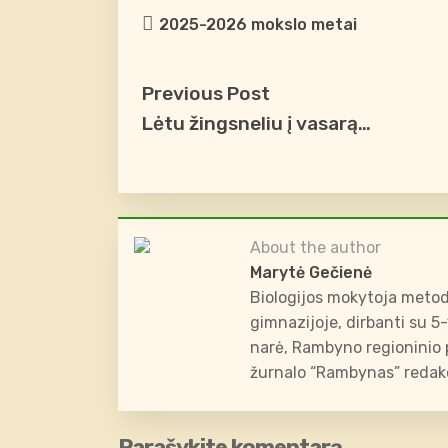
2025-2026 mokslo metai
Previous Post
Lėtu žingsneliu į vasarą…
About the author
Marytė Gečienė
Biologijos mokytoja metod
gimnazijoje, dirbanti su 5
narė, Rambyno regioninio p
žurnalo “Rambynas” redakc
Parašykite komentarą