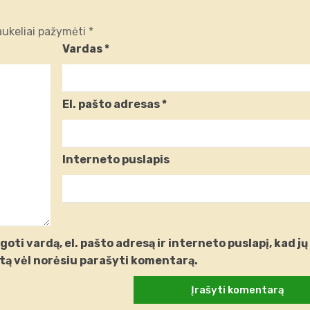
laukeliai pažymėti
*
Vardas
*
El. pašto adresas
*
Interneto puslapis
oti vardą, el. pašto adresą ir interneto puslapį, kad jų
artą vėl norėsiu parašyti komentarą.