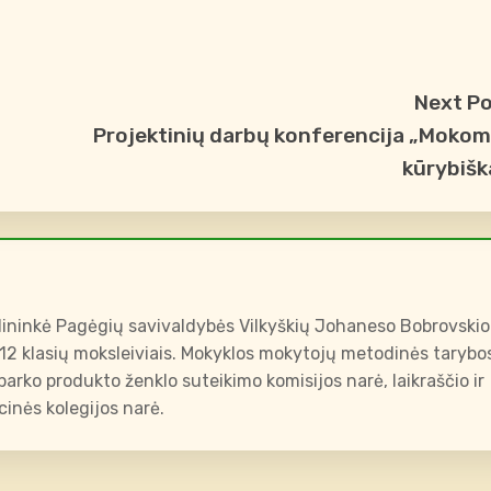
Next P
Projektinių darbų konferencija „Moko
kūrybišk
ininkė Pagėgių savivaldybės Vilkyškių Johaneso Bobrovskio
-12 klasių moksleiviais. Mokyklos mokytojų metodinės tarybo
arko produkto ženklo suteikimo komisijos narė, laikraščio ir
inės kolegijos narė.