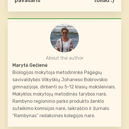
pavasaris
toliau :)
About the author
Marytė Gečienė
Biologijos mokytoja metodininkė Pagėgių
savivaldybės Vilkyškių Johaneso Bobrovskio
gimnazijoje, dirbanti su 5-12 klasių moksleiviais.
Mokyklos mokytojų metodinės tarybos narė,
Rambyno regioninio parko produkto ženklo
suteikimo komisijos narė, laikraščio ir žurnalo
“Rambynas” redakcinės kolegijos narė.