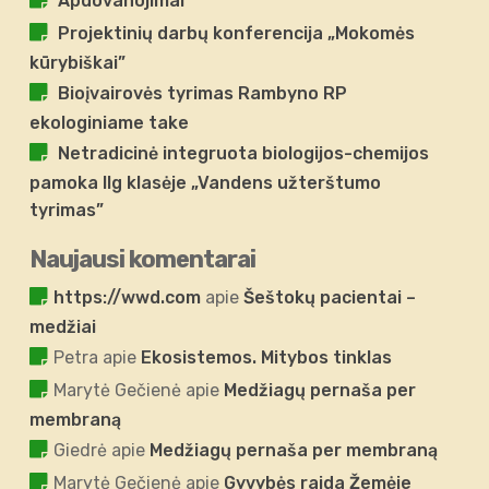
Apdovanojimai
Projektinių darbų konferencija „Mokomės
kūrybiškai”
Bioįvairovės tyrimas Rambyno RP
ekologiniame take
Netradicinė integruota biologijos-chemijos
pamoka IIg klasėje „Vandens užterštumo
tyrimas”
Naujausi komentarai
https://wwd.com
apie
Šeštokų pacientai –
medžiai
Petra
apie
Ekosistemos. Mitybos tinklas
Marytė Gečienė
apie
Medžiagų pernaša per
membraną
Giedrė
apie
Medžiagų pernaša per membraną
Marytė Gečienė
apie
Gyvybės raida Žemėje