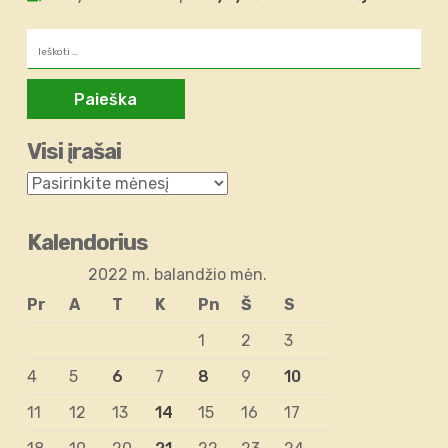
Ieškoti:
Visi įrašai
Kalendorius
2022 m. balandžio mėn.
Pr
A
T
K
Pn
Š
S
1
2
3
4
5
6
7
8
9
10
11
12
13
14
15
16
17