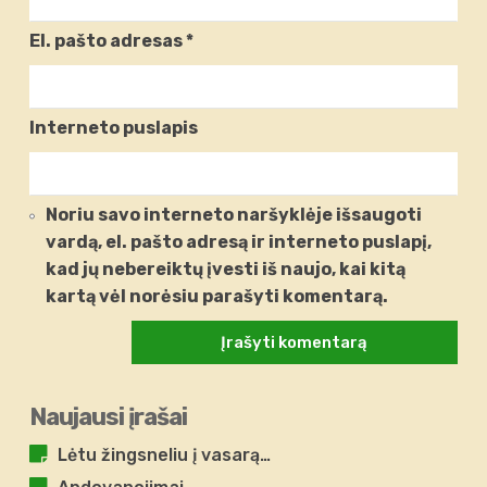
El. pašto adresas
*
Interneto puslapis
Noriu savo interneto naršyklėje išsaugoti
vardą, el. pašto adresą ir interneto puslapį,
kad jų nebereiktų įvesti iš naujo, kai kitą
kartą vėl norėsiu parašyti komentarą.
Naujausi įrašai
Lėtu žingsneliu į vasarą…