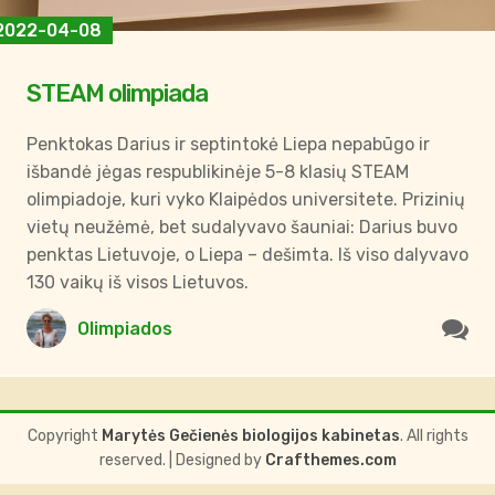
2022-04-08
STEAM olimpiada
Penktokas Darius ir septintokė Liepa nepabūgo ir
išbandė jėgas respublikinėje 5-8 klasių STEAM
olimpiadoje, kuri vyko Klaipėdos universitete. Prizinių
vietų neužėmė, bet sudalyvavo šauniai: Darius buvo
penktas Lietuvoje, o Liepa – dešimta. Iš viso dalyvavo
130 vaikų iš visos Lietuvos.
Olimpiados
Copyright
Marytės Gečienės biologijos kabinetas
. All rights
reserved.
| Designed by
Crafthemes.com