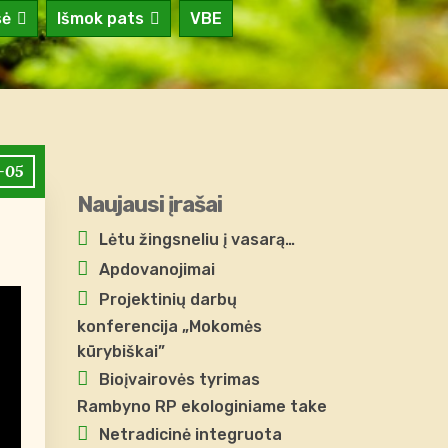
sė
Išmok pats
VBE
-05
Naujausi įrašai
Lėtu žingsneliu į vasarą…
Apdovanojimai
Projektinių darbų
konferencija „Mokomės
kūrybiškai”
Bioįvairovės tyrimas
Rambyno RP ekologiniame take
Netradicinė integruota