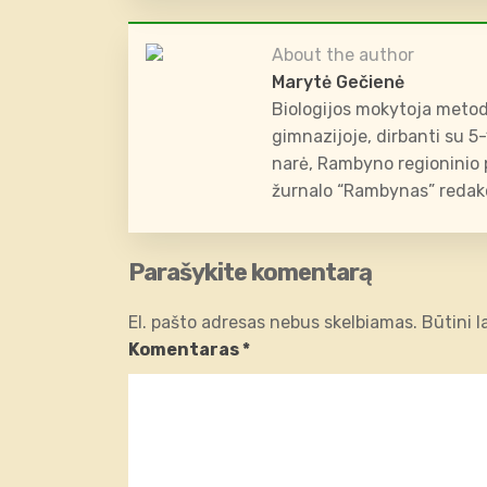
About the author
Marytė Gečienė
Biologijos mokytoja metod
gimnazijoje, dirbanti su 5
narė, Rambyno regioninio p
žurnalo “Rambynas” redakc
Parašykite komentarą
El. pašto adresas nebus skelbiamas.
Būtini 
Komentaras
*