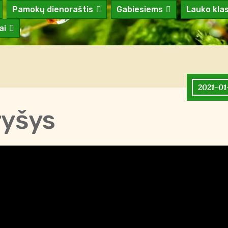
Pamokų dienoraštis
Gabiesiems
Lauko kla
ai
2021-01
ryšys