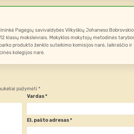
ininkė Pagėgių savivaldybės Vilkyškių Johaneso Bobrovskio
-12 klasių moksleiviais. Mokyklos mokytojų metodinės tarybo
arko produkto ženklo suteikimo komisijos narė, laikraščio ir
inės kolegijos narė.
laukeliai pažymėti
*
Vardas
*
El. pašto adresas
*