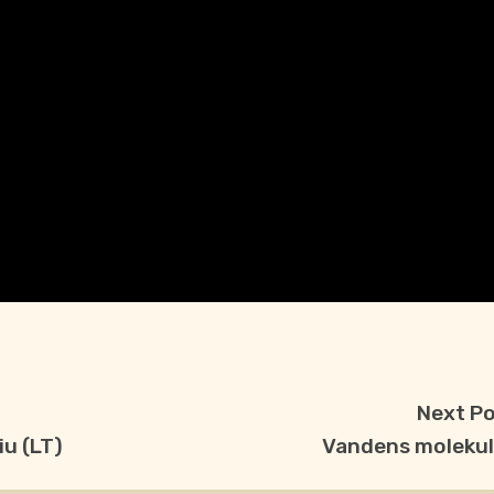
Next P
u (LT)
Vandens moleku