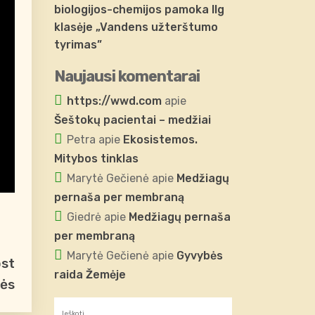
biologijos-chemijos pamoka IIg
klasėje „Vandens užterštumo
tyrimas”
Naujausi komentarai
https://wwd.com
apie
Šeštokų pacientai – medžiai
Petra
apie
Ekosistemos.
Mitybos tinklas
Marytė Gečienė
apie
Medžiagų
pernaša per membraną
Giedrė
apie
Medžiagų pernaša
per membraną
Marytė Gečienė
apie
Gyvybės
ost
raida Žemėje
lės
Ieškoti: