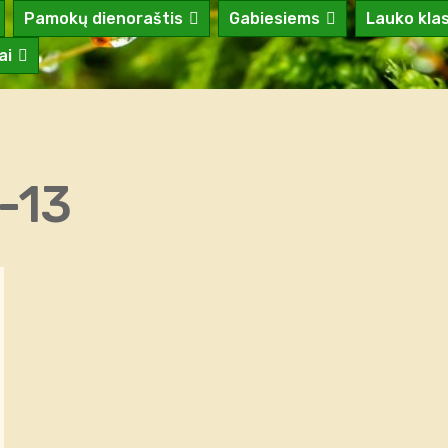
Pamokų dienoraštis
Gabiesiems
Lauko kla
ai
-13