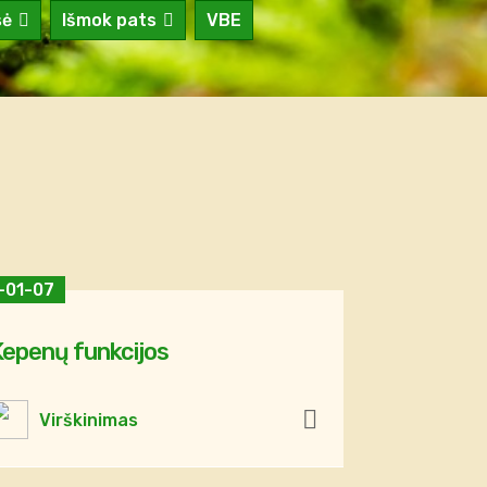
sė
Išmok pats
VBE
-01-07
Kepenų funkcijos
Virškinimas