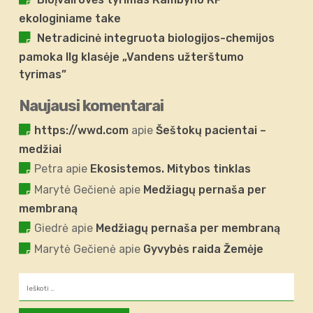
ekologiniame take
Netradicinė integruota biologijos-chemijos
pamoka IIg klasėje „Vandens užterštumo
tyrimas”
Naujausi komentarai
https://wwd.com
apie
Šeštokų pacientai –
medžiai
Petra
apie
Ekosistemos. Mitybos tinklas
Marytė Gečienė
apie
Medžiagų pernaša per
membraną
Giedrė
apie
Medžiagų pernaša per membraną
Marytė Gečienė
apie
Gyvybės raida Žemėje
Ieškoti: