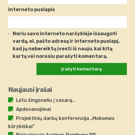
Interneto puslapis
Noriu savo interneto naršyklėje išsaugoti
vardą, el. pašto adresą ir interneto puslapį,
kad jų nebereiktų įvesti iš naujo, kai kitą
kartą vėl norėsiu parašyti komentarą.
Naujausi įrašai
Lėtu žingsneliu į vasarą…
Apdovanojimai
Projektinių darbų konferencija „Mokomės
kūrybiškai”
Bioįvairovės tyrimas Rambyno RP