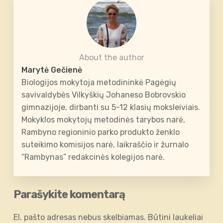
About the author
Marytė Gečienė
Biologijos mokytoja metodininkė Pagėgių
savivaldybės Vilkyškių Johaneso Bobrovskio
gimnazijoje, dirbanti su 5-12 klasių moksleiviais.
Mokyklos mokytojų metodinės tarybos narė,
Rambyno regioninio parko produkto ženklo
suteikimo komisijos narė, laikraščio ir žurnalo
“Rambynas” redakcinės kolegijos narė.
Parašykite komentarą
El. pašto adresas nebus skelbiamas.
Būtini laukeliai