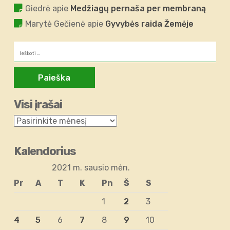
Giedrė
apie
Medžiagų pernaša per membraną
Marytė Gečienė
apie
Gyvybės raida Žemėje
Ieškoti:
Visi įrašai
Kalendorius
2021 m. sausio mėn.
Pr
A
T
K
Pn
Š
S
1
2
3
4
5
6
7
8
9
10