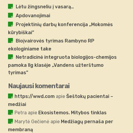
Lėtu žingsneliu į vasarą…
Apdovanojimai
Projektinių darbų konferencija „Mokomės
kūrybiškai”
Bioįvairovės tyrimas Rambyno RP
ekologiniame take
Netradicinė integruota biologijos-chemijos
pamoka IIg klasėje „Vandens užterštumo
tyrimas”
Naujausi komentarai
https://wwd.com
apie
Šeštokų pacientai –
medžiai
Petra
apie
Ekosistemos. Mitybos tinklas
Marytė Gečienė
apie
Medžiagų pernaša per
membraną