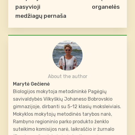
pasyvioji
organelės
medžiagų pernaša
About the author
Marytė Gečienė
Biologijos mokytoja metodininkė Pagėgių
savivaldybės Vilkyškių Johaneso Bobrovskio
gimnazijoje, dirbanti su 5-12 klasių moksleiviais.
Mokyklos mokytojų metodinės tarybos narė,
Rambyno regioninio parko produkto ženklo
suteikimo komisijos narė, laikraščio ir žurnalo