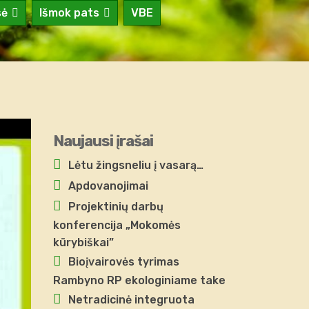
sė
Išmok pats
VBE
Naujausi įrašai
Lėtu žingsneliu į vasarą…
Apdovanojimai
Projektinių darbų
konferencija „Mokomės
kūrybiškai”
Bioįvairovės tyrimas
Rambyno RP ekologiniame take
Netradicinė integruota