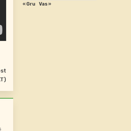
« Gru
Vas »
ost
LT)
s