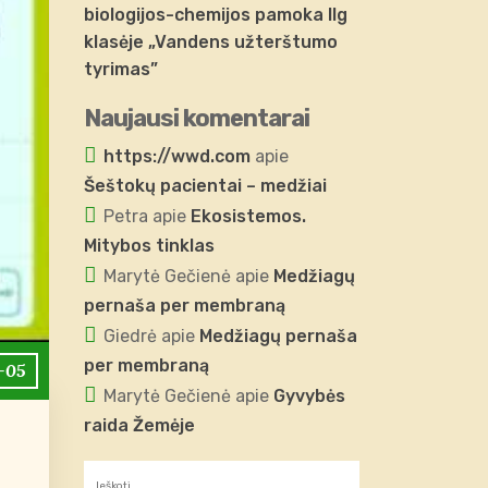
biologijos-chemijos pamoka IIg
klasėje „Vandens užterštumo
tyrimas”
Naujausi komentarai
https://wwd.com
apie
Šeštokų pacientai – medžiai
Petra
apie
Ekosistemos.
Mitybos tinklas
Marytė Gečienė
apie
Medžiagų
pernaša per membraną
Giedrė
apie
Medžiagų pernaša
per membraną
-05
Marytė Gečienė
apie
Gyvybės
raida Žemėje
Ieškoti: