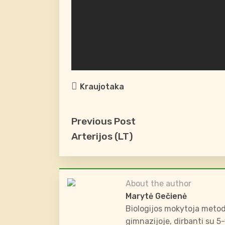
Kraujotaka
Previous Post
Arterijos (LT)
About the author
Marytė Gečienė
Biologijos mokytoja metod
gimnazijoje, dirbanti su 5