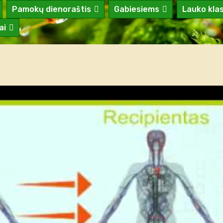
Pamokų dienoraštis
Gabiesiems
Lauko kla
ai