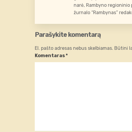
narė, Rambyno regioninio p
žurnalo “Rambynas” redakc
Parašykite komentarą
El. pašto adresas nebus skelbiamas.
Būtini 
Komentaras
*