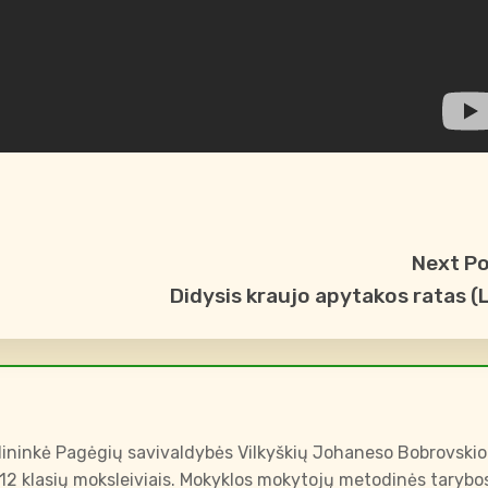
Next P
Didysis kraujo apytakos ratas (
ininkė Pagėgių savivaldybės Vilkyškių Johaneso Bobrovskio
-12 klasių moksleiviais. Mokyklos mokytojų metodinės tarybo