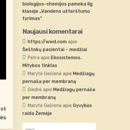
biologijos-chemijos pamoka IIg
klasėje „Vandens užterštumo
tyrimas”
Naujausi komentarai
https://wwd.com
apie
Šeštokų pacientai – medžiai
Petra
apie
Ekosistemos.
Mitybos tinklas
Marytė Gečienė
apie
Medžiagų
pernaša per membraną
Giedrė
apie
Medžiagų pernaša
per membraną
Marytė Gečienė
apie
Gyvybės
ost
raida Žemėje
nės
Ieškoti: