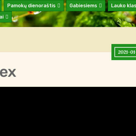
Pamokų dienoraštis
Gabiesiems
Lauko kla
ai
2021-01
Rex