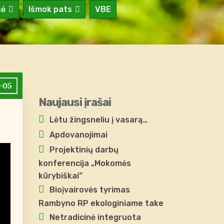
sė
Išmok pats
VBE
-05
Naujausi įrašai
Lėtu žingsneliu į vasarą…
Apdovanojimai
Projektinių darbų
konferencija „Mokomės
kūrybiškai”
Bioįvairovės tyrimas
Rambyno RP ekologiniame take
Netradicinė integruota