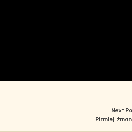
Next P
Pirmieji žmo