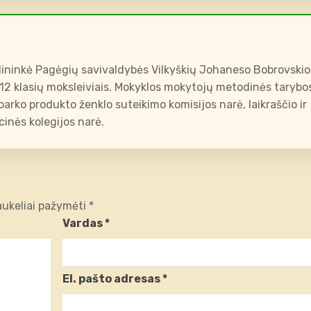
ininkė Pagėgių savivaldybės Vilkyškių Johaneso Bobrovskio
-12 klasių moksleiviais. Mokyklos mokytojų metodinės tarybo
arko produkto ženklo suteikimo komisijos narė, laikraščio ir
inės kolegijos narė.
laukeliai pažymėti
*
Vardas
*
El. pašto adresas
*