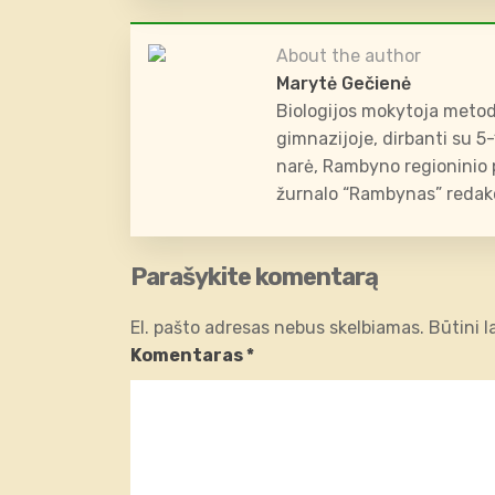
About the author
Marytė Gečienė
Biologijos mokytoja metod
gimnazijoje, dirbanti su 5
narė, Rambyno regioninio p
žurnalo “Rambynas” redakc
Parašykite komentarą
El. pašto adresas nebus skelbiamas.
Būtini 
Komentaras
*