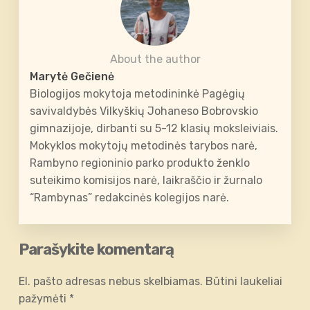
About the author
Marytė Gečienė
Biologijos mokytoja metodininkė Pagėgių
savivaldybės Vilkyškių Johaneso Bobrovskio
gimnazijoje, dirbanti su 5-12 klasių moksleiviais.
Mokyklos mokytojų metodinės tarybos narė,
Rambyno regioninio parko produkto ženklo
suteikimo komisijos narė, laikraščio ir žurnalo
“Rambynas” redakcinės kolegijos narė.
Parašykite komentarą
El. pašto adresas nebus skelbiamas.
Būtini laukeliai
pažymėti
*