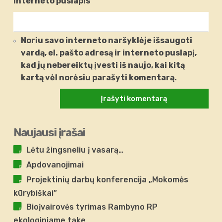
Interneto puslapis
Noriu savo interneto naršyklėje išsaugoti
vardą, el. pašto adresą ir interneto puslapį,
kad jų nebereiktų įvesti iš naujo, kai kitą
kartą vėl norėsiu parašyti komentarą.
Naujausi įrašai
Lėtu žingsneliu į vasarą…
Apdovanojimai
Projektinių darbų konferencija „Mokomės
kūrybiškai”
Bioįvairovės tyrimas Rambyno RP
ekologiniame take