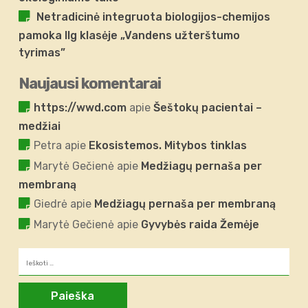
Netradicinė integruota biologijos-chemijos
pamoka IIg klasėje „Vandens užterštumo
tyrimas”
Naujausi komentarai
https://wwd.com
apie
Šeštokų pacientai –
medžiai
Petra
apie
Ekosistemos. Mitybos tinklas
Marytė Gečienė
apie
Medžiagų pernaša per
membraną
Giedrė
apie
Medžiagų pernaša per membraną
Marytė Gečienė
apie
Gyvybės raida Žemėje
Ieškoti: