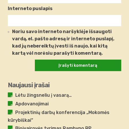
Interneto puslapis
Noriu savo interneto naršyklėje išsaugoti
vardą, el. pašto adresą ir interneto puslapį,
kad jų nebereiktų įvesti iš naujo, kai kitą
kartą vėl norėsiu parašyti komentarą.
Naujausi įrašai
Lėtu žingsneliu į vasarą…
Apdovanojimai
Projektinių darbų konferencija „Mokomės
kūrybiškai”
Bioįvairovės tyrimas Rambyno RP