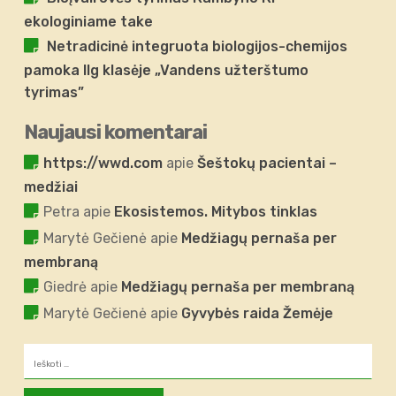
ekologiniame take
Netradicinė integruota biologijos-chemijos
pamoka IIg klasėje „Vandens užterštumo
tyrimas”
Naujausi komentarai
https://wwd.com
apie
Šeštokų pacientai –
medžiai
Petra
apie
Ekosistemos. Mitybos tinklas
Marytė Gečienė
apie
Medžiagų pernaša per
membraną
Giedrė
apie
Medžiagų pernaša per membraną
Marytė Gečienė
apie
Gyvybės raida Žemėje
Ieškoti: