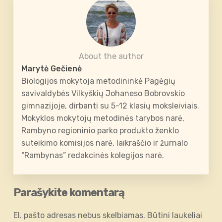
About the author
Marytė Gečienė
Biologijos mokytoja metodininkė Pagėgių
savivaldybės Vilkyškių Johaneso Bobrovskio
gimnazijoje, dirbanti su 5-12 klasių moksleiviais.
Mokyklos mokytojų metodinės tarybos narė,
Rambyno regioninio parko produkto ženklo
suteikimo komisijos narė, laikraščio ir žurnalo
“Rambynas” redakcinės kolegijos narė.
Parašykite komentarą
El. pašto adresas nebus skelbiamas.
Būtini laukeliai