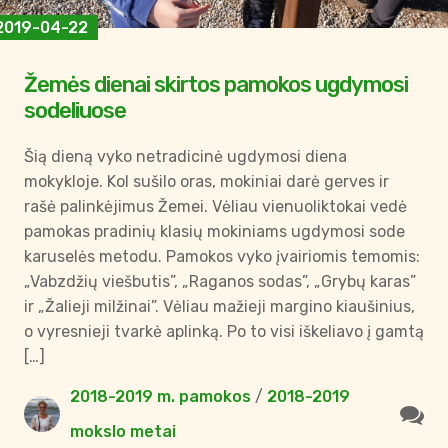
2019-04-22
Žemės dienai skirtos pamokos ugdymosi
sodeliuose
Šią dieną vyko netradicinė ugdymosi diena
mokykloje. Kol sušilo oras, mokiniai darė gerves ir
rašė palinkėjimus Žemei. Vėliau vienuoliktokai vedė
pamokas pradinių klasių mokiniams ugdymosi sode
karuselės metodu. Pamokos vyko įvairiomis temomis:
„Vabzdžių viešbutis”, „Raganos sodas”, „Grybų karas”
ir „Žalieji milžinai”. Vėliau mažieji margino kiaušinius,
o vyresnieji tvarkė aplinką. Po to visi iškeliavo į gamtą
[…]
2018-2019 m. pamokos
/
2018-2019
mokslo metai