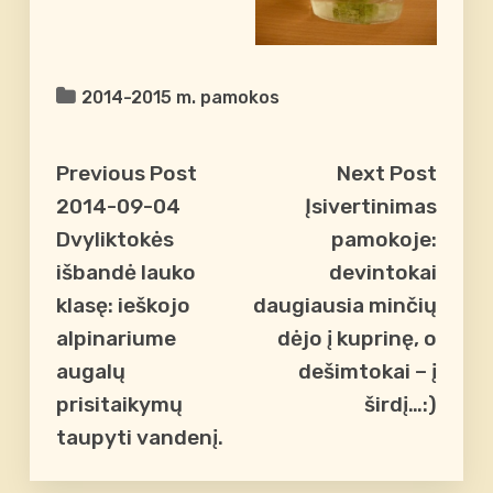
2014-2015 m. pamokos
Previous Post
Next Post
2014-09-04
Įsivertinimas
Dvyliktokės
pamokoje:
išbandė lauko
devintokai
klasę: ieškojo
daugiausia minčių
alpinariume
dėjo į kuprinę, o
augalų
dešimtokai – į
prisitaikymų
širdį…:)
taupyti vandenį.