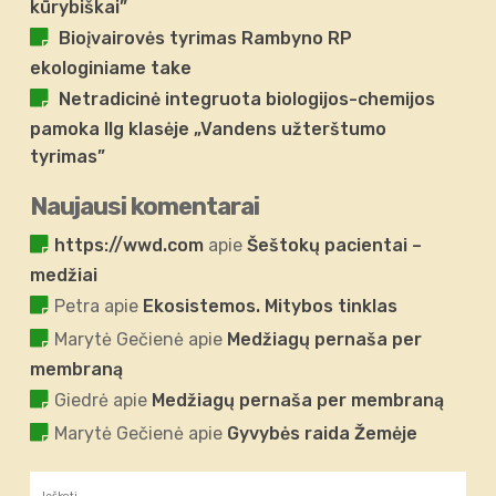
kūrybiškai”
Bioįvairovės tyrimas Rambyno RP
ekologiniame take
Netradicinė integruota biologijos-chemijos
pamoka IIg klasėje „Vandens užterštumo
tyrimas”
Naujausi komentarai
https://wwd.com
apie
Šeštokų pacientai –
medžiai
Petra
apie
Ekosistemos. Mitybos tinklas
Marytė Gečienė
apie
Medžiagų pernaša per
membraną
Giedrė
apie
Medžiagų pernaša per membraną
Marytė Gečienė
apie
Gyvybės raida Žemėje
Ieškoti: