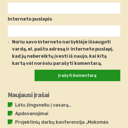
Interneto puslapis
Noriu savo interneto naršyklėje išsaugoti
vardą, el. pašto adresą ir interneto puslapį,
kad jų nebereiktų įvesti iš naujo, kai kitą
kartą vėl norėsiu parašyti komentarą.
Naujausi įrašai
Lėtu žingsneliu į vasarą…
Apdovanojimai
Projektinių darbų konferencija „Mokomės