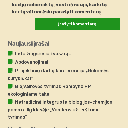
kad jų nebereiktų įvesti iš naujo, kai kitą
kartą vėl norėsiu parašyti komentarą.
Naujausi įrašai
Lėtu žingsneliu į vasarą…
Apdovanojimai
Projektinių darbų konferencija „Mokomės
kūrybiškai”
Bioįvairovės tyrimas Rambyno RP
ekologiniame take
Netradicinė integruota biologijos-chemijos
pamoka IIg klasėje „Vandens užterštumo
tyrimas”