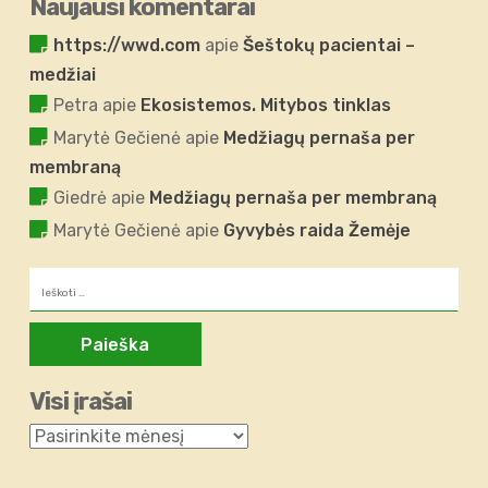
Naujausi komentarai
https://wwd.com
apie
Šeštokų pacientai –
medžiai
Petra
apie
Ekosistemos. Mitybos tinklas
Marytė Gečienė
apie
Medžiagų pernaša per
membraną
Giedrė
apie
Medžiagų pernaša per membraną
Marytė Gečienė
apie
Gyvybės raida Žemėje
Ieškoti:
Visi įrašai