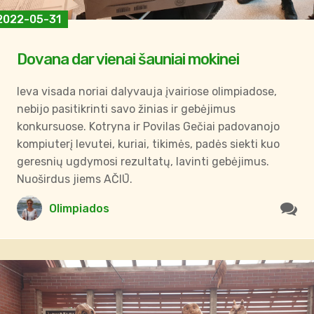
2022-05-31
Dovana dar vienai šauniai mokinei
Ieva visada noriai dalyvauja įvairiose olimpiadose,
nebijo pasitikrinti savo žinias ir gebėjimus
konkursuose. Kotryna ir Povilas Gečiai padovanojo
kompiuterį Ievutei, kuriai, tikimės, padės siekti kuo
geresnių ugdymosi rezultatų, lavinti gebėjimus.
Nuoširdus jiems AČIŪ.
Olimpiados