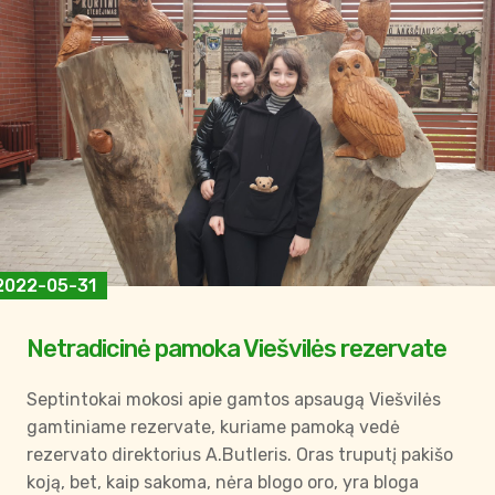
2022-05-31
Netradicinė pamoka Viešvilės rezervate
Septintokai mokosi apie gamtos apsaugą Viešvilės
gamtiniame rezervate, kuriame pamoką vedė
rezervato direktorius A.Butleris. Oras truputį pakišo
koją, bet, kaip sakoma, nėra blogo oro, yra bloga