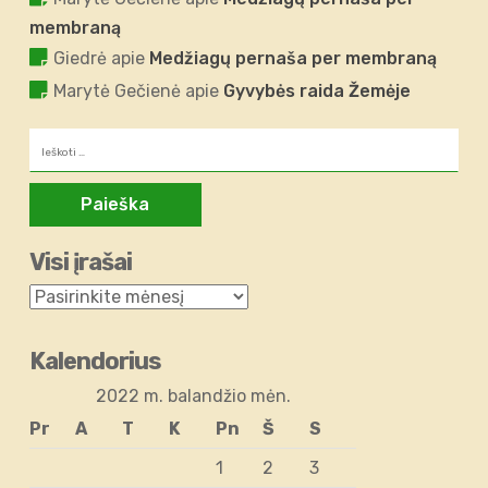
membraną
Giedrė
apie
Medžiagų pernaša per membraną
Marytė Gečienė
apie
Gyvybės raida Žemėje
Ieškoti:
Visi įrašai
Kalendorius
2022 m. balandžio mėn.
Pr
A
T
K
Pn
Š
S
1
2
3