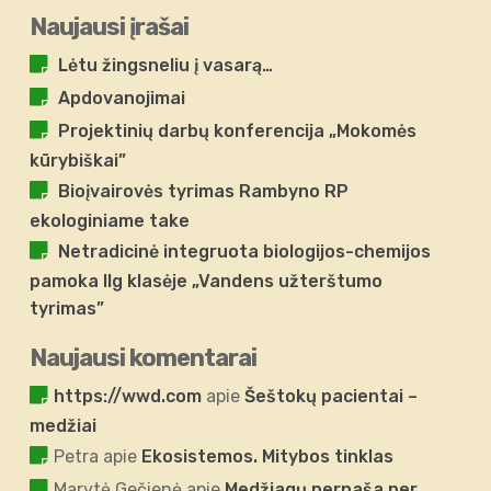
Naujausi įrašai
Lėtu žingsneliu į vasarą…
Apdovanojimai
Projektinių darbų konferencija „Mokomės
kūrybiškai”
Bioįvairovės tyrimas Rambyno RP
ekologiniame take
Netradicinė integruota biologijos-chemijos
pamoka IIg klasėje „Vandens užterštumo
tyrimas”
Naujausi komentarai
https://wwd.com
apie
Šeštokų pacientai –
medžiai
Petra
apie
Ekosistemos. Mitybos tinklas
Marytė Gečienė
apie
Medžiagų pernaša per