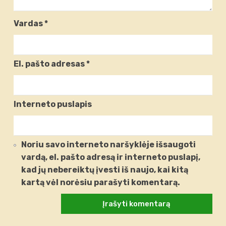
Vardas
*
El. pašto adresas
*
Interneto puslapis
Noriu savo interneto naršyklėje išsaugoti
vardą, el. pašto adresą ir interneto puslapį,
kad jų nebereiktų įvesti iš naujo, kai kitą
kartą vėl norėsiu parašyti komentarą.