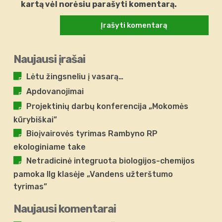
kartą vėl norėsiu parašyti komentarą.
Naujausi įrašai
Lėtu žingsneliu į vasarą…
Apdovanojimai
Projektinių darbų konferencija „Mokomės
kūrybiškai”
Bioįvairovės tyrimas Rambyno RP
ekologiniame take
Netradicinė integruota biologijos-chemijos
pamoka IIg klasėje „Vandens užterštumo
tyrimas”
Naujausi komentarai