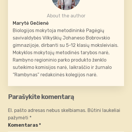
About the author
Marytė Gečienė
Biologijos mokytoja metodininkė Pagėgių
savivaldybės Vilkyškių Johaneso Bobrovskio
gimnazijoje, dirbanti su 5-12 klasių moksleiviais.
Mokyklos mokytojų metodinės tarybos narė,
Rambyno regioninio parko produkto ženklo
suteikimo komisijos narė, laikraščio ir žurnalo
“Rambynas” redakcinės kolegijos narė.
Parašykite komentarą
El. pašto adresas nebus skelbiamas.
Būtini laukeliai
pažymėti
*
Komentaras
*