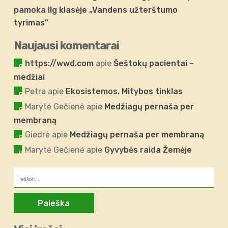
pamoka IIg klasėje „Vandens užterštumo
tyrimas”
Naujausi komentarai
https://wwd.com
apie
Šeštokų pacientai –
medžiai
Petra
apie
Ekosistemos. Mitybos tinklas
Marytė Gečienė
apie
Medžiagų pernaša per
membraną
Giedrė
apie
Medžiagų pernaša per membraną
Marytė Gečienė
apie
Gyvybės raida Žemėje
Ieškoti: