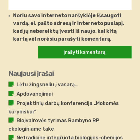
Noriu savo interneto naršyklėje išsaugoti
vardą, el. pašto adresą ir interneto puslapį,
kad jų nebereiktų įvesti iš naujo, kai kitą
kartą vėl norėsiu parašyti komentarą.
Naujausi įrašai
Lėtu žingsneliu į vasarą…
Apdovanojimai
Projektinių darbų konferencija „Mokomės
kūrybiškai”
Bioįvairovės tyrimas Rambyno RP
ekologiniame take
Netradicinė integruota biologijos-chemijos