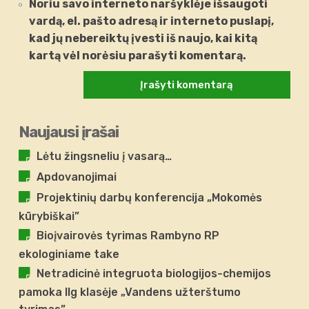
Noriu savo interneto naršyklėje išsaugoti
vardą, el. pašto adresą ir interneto puslapį,
kad jų nebereiktų įvesti iš naujo, kai kitą
kartą vėl norėsiu parašyti komentarą.
Naujausi įrašai
Lėtu žingsneliu į vasarą…
Apdovanojimai
Projektinių darbų konferencija „Mokomės
kūrybiškai”
Bioįvairovės tyrimas Rambyno RP
ekologiniame take
Netradicinė integruota biologijos-chemijos
pamoka IIg klasėje „Vandens užterštumo