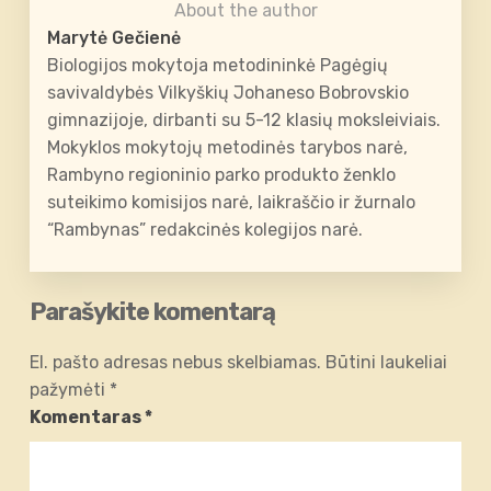
About the author
Marytė Gečienė
Biologijos mokytoja metodininkė Pagėgių
savivaldybės Vilkyškių Johaneso Bobrovskio
gimnazijoje, dirbanti su 5-12 klasių moksleiviais.
Mokyklos mokytojų metodinės tarybos narė,
Rambyno regioninio parko produkto ženklo
suteikimo komisijos narė, laikraščio ir žurnalo
“Rambynas” redakcinės kolegijos narė.
Parašykite komentarą
El. pašto adresas nebus skelbiamas.
Būtini laukeliai
pažymėti
*
Komentaras
*