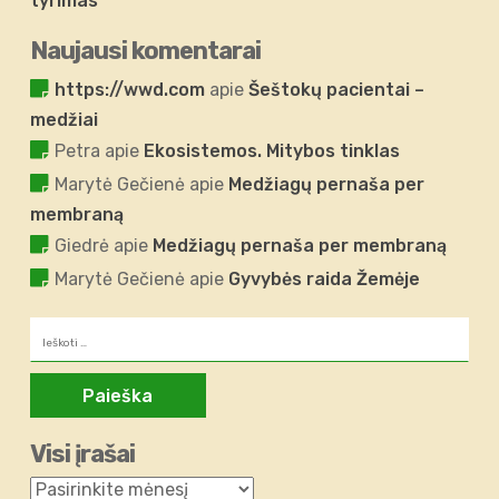
tyrimas”
Naujausi komentarai
https://wwd.com
apie
Šeštokų pacientai –
medžiai
Petra
apie
Ekosistemos. Mitybos tinklas
Marytė Gečienė
apie
Medžiagų pernaša per
membraną
Giedrė
apie
Medžiagų pernaša per membraną
Marytė Gečienė
apie
Gyvybės raida Žemėje
Ieškoti:
Visi įrašai