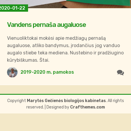
2020-01-22
Vandens pernaša augaluose
Vienuoliktokai mokėsi apie medžiagų pernašą
augaluose, atliko bandymus, įrodančius jog vanduo
augalo stiebe teka mediena. Nustebino ir pradžiugino
kūrybiškumas. Štai.
2019-2020 m. pamokos
Copyright
Marytės Gečienės biologijos kabinetas
. All rights
reserved.
| Designed by
Crafthemes.com