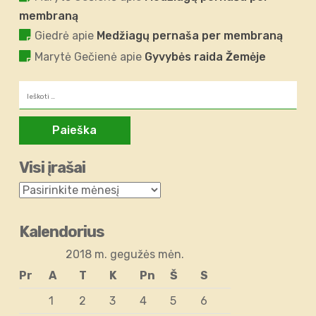
membraną
Giedrė
apie
Medžiagų pernaša per membraną
Marytė Gečienė
apie
Gyvybės raida Žemėje
Ieškoti:
Visi įrašai
Kalendorius
2018 m. gegužės mėn.
Pr
A
T
K
Pn
Š
S
1
2
3
4
5
6