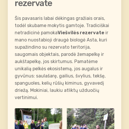
rezervate
Šis pavasaris labai dėkingas gražiais orais,
todėl skubame mokytis gamtoje. Tradiciškai
netradicinė pamoka
Viešvilės rezervate
ir
mano nuostabioji draugė biologė Asta, kuri
supažindino su rezervato teritorija,
saugomais objektais, parodė žemapelkę ir
aukštapelkę, jos skirtumus. Pamatėme
unikalią pelkės ekosistemą, jos augalus ir
gyvūnus: saulašarę, gailius, švylius, tekšę,
spanguoles, kelių rūšių kiminus, gyvavedį
driežą. Mokiniai, laukiu atliktų užduočių
vertinimui.