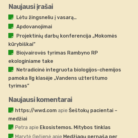
Naujausi įrašai
Lėtu žingsneliu į vasarą…
Apdovanojimai
Projektinių darbų konferencija „Mokomės
kūrybiškai”
Bioįvairovės tyrimas Rambyno RP
ekologiniame take
Netradicinė integruota biologijos-chemijos
pamoka IIg klasėje „Vandens užterštumo
tyrimas”
Naujausi komentarai
https://wwd.com
apie
Šeštokų pacientai –
medžiai
Petra
apie
Ekosistemos. Mitybos tinklas
Marytė Gečienė
apie
Medžiagų pernaša per