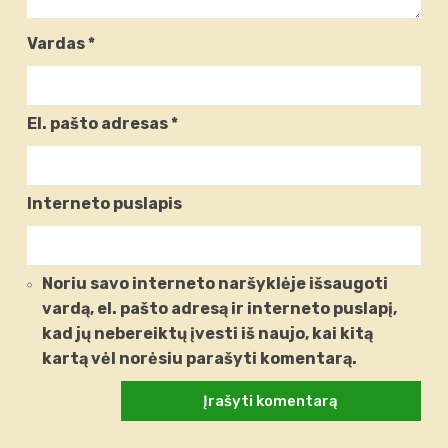
Vardas
*
El. pašto adresas
*
Interneto puslapis
Noriu savo interneto naršyklėje išsaugoti
vardą, el. pašto adresą ir interneto puslapį,
kad jų nebereiktų įvesti iš naujo, kai kitą
kartą vėl norėsiu parašyti komentarą.