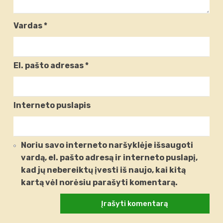
Vardas
*
El. pašto adresas
*
Interneto puslapis
Noriu savo interneto naršyklėje išsaugoti
vardą, el. pašto adresą ir interneto puslapį,
kad jų nebereiktų įvesti iš naujo, kai kitą
kartą vėl norėsiu parašyti komentarą.