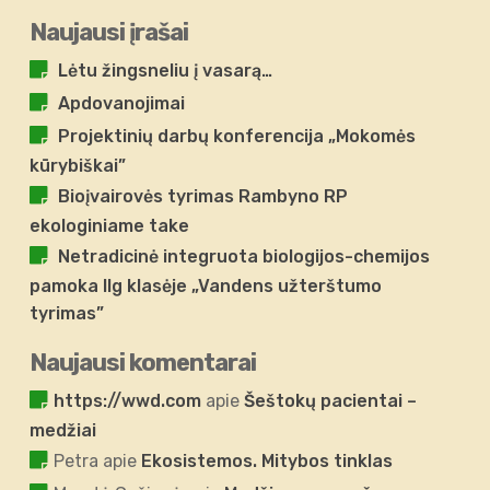
Naujausi įrašai
Lėtu žingsneliu į vasarą…
Apdovanojimai
Projektinių darbų konferencija „Mokomės
kūrybiškai”
Bioįvairovės tyrimas Rambyno RP
ekologiniame take
Netradicinė integruota biologijos-chemijos
pamoka IIg klasėje „Vandens užterštumo
tyrimas”
Naujausi komentarai
https://wwd.com
apie
Šeštokų pacientai –
medžiai
Petra
apie
Ekosistemos. Mitybos tinklas