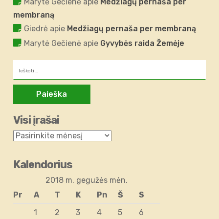
Marytė Gečienė
apie
Medžiagų pernaša per
membraną
Giedrė
apie
Medžiagų pernaša per membraną
Marytė Gečienė
apie
Gyvybės raida Žemėje
Ieškoti:
Visi įrašai
Kalendorius
2018 m. gegužės mėn.
Pr
A
T
K
Pn
Š
S
1
2
3
4
5
6