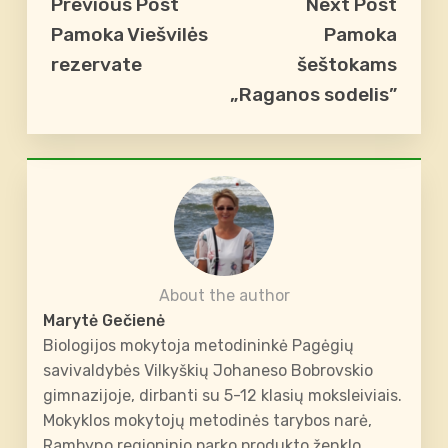
Previous Post
Next Post
Pamoka Viešvilės
Pamoka
rezervate
šeštokams
„Raganos sodelis”
About the author
Marytė Gečienė
Biologijos mokytoja metodininkė Pagėgių
savivaldybės Vilkyškių Johaneso Bobrovskio
gimnazijoje, dirbanti su 5-12 klasių moksleiviais.
Mokyklos mokytojų metodinės tarybos narė,
Rambyno regioninio parko produkto ženklo