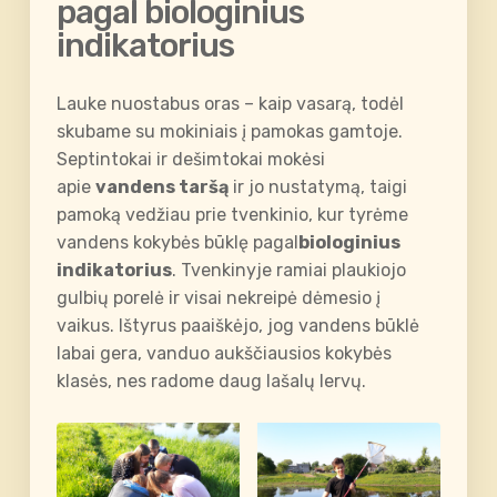
pagal biologinius
indikatorius
Lauke nuostabus oras – kaip vasarą, todėl
skubame su mokiniais į pamokas gamtoje.
Septintokai ir dešimtokai mokėsi
apie
vandens taršą
ir jo nustatymą, taigi
pamoką vedžiau prie tvenkinio, kur tyrėme
vandens kokybės būklę pagal
biologinius
indikatorius
. Tvenkinyje ramiai plaukiojo
gulbių porelė ir visai nekreipė dėmesio į
vaikus. Ištyrus paaiškėjo, jog vandens būklė
labai gera, vanduo aukščiausios kokybės
klasės, nes radome daug lašalų lervų.