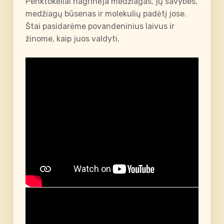
Penktokėliai nagrinėja medžiagas, jų savybes,
medžiagų būsenas ir molekulių padėtį jose.
Štai pasidarėme povandeninius laivus ir
žinome, kaip juos valdyti.