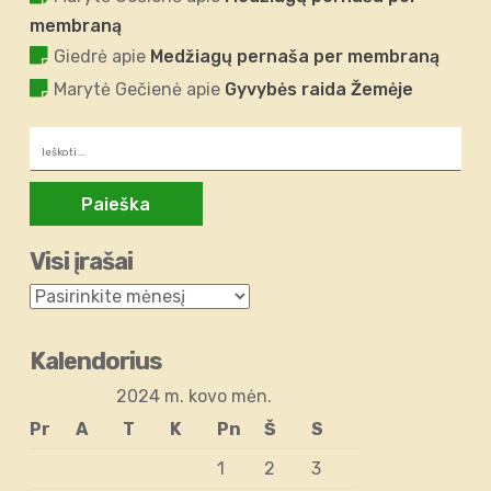
membraną
Giedrė
apie
Medžiagų pernaša per membraną
Marytė Gečienė
apie
Gyvybės raida Žemėje
Ieškoti:
Visi įrašai
Kalendorius
2024 m. kovo mėn.
Pr
A
T
K
Pn
Š
S
1
2
3