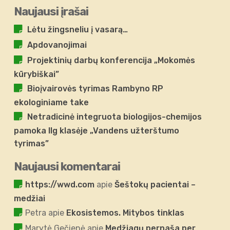
Naujausi įrašai
Lėtu žingsneliu į vasarą…
Apdovanojimai
Projektinių darbų konferencija „Mokomės
kūrybiškai”
Bioįvairovės tyrimas Rambyno RP
ekologiniame take
Netradicinė integruota biologijos-chemijos
pamoka IIg klasėje „Vandens užterštumo
tyrimas”
Naujausi komentarai
https://wwd.com
apie
Šeštokų pacientai –
medžiai
Petra
apie
Ekosistemos. Mitybos tinklas
Marytė Gečienė
apie
Medžiagų pernaša per