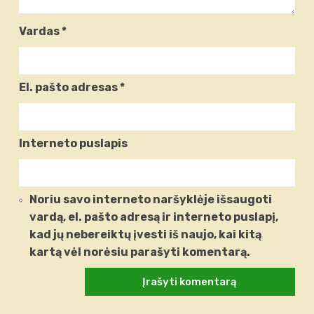
Vardas
*
El. pašto adresas
*
Interneto puslapis
Noriu savo interneto naršyklėje išsaugoti
vardą, el. pašto adresą ir interneto puslapį,
kad jų nebereiktų įvesti iš naujo, kai kitą
kartą vėl norėsiu parašyti komentarą.