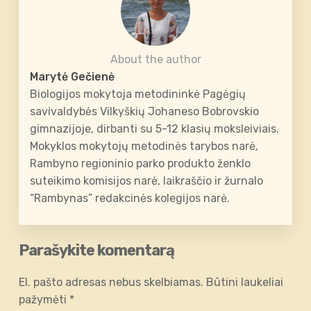
About the author
Marytė Gečienė
Biologijos mokytoja metodininkė Pagėgių
savivaldybės Vilkyškių Johaneso Bobrovskio
gimnazijoje, dirbanti su 5-12 klasių moksleiviais.
Mokyklos mokytojų metodinės tarybos narė,
Rambyno regioninio parko produkto ženklo
suteikimo komisijos narė, laikraščio ir žurnalo
“Rambynas” redakcinės kolegijos narė.
Parašykite komentarą
El. pašto adresas nebus skelbiamas.
Būtini laukeliai
pažymėti
*