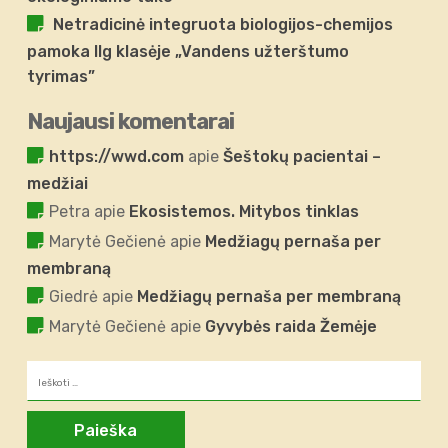
Netradicinė integruota biologijos-chemijos
pamoka IIg klasėje „Vandens užterštumo
tyrimas”
Naujausi komentarai
https://wwd.com
apie
Šeštokų pacientai –
medžiai
Petra
apie
Ekosistemos. Mitybos tinklas
Marytė Gečienė
apie
Medžiagų pernaša per
membraną
Giedrė
apie
Medžiagų pernaša per membraną
Marytė Gečienė
apie
Gyvybės raida Žemėje
Ieškoti: