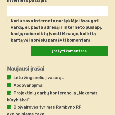
Interneto puslapis
Noriu savo interneto naršyklėje išsaugoti
vardą, el. pašto adresą ir interneto puslapį,
kad jų nebereiktų įvesti iš naujo, kai kitą
kartą vėl norėsiu parašyti komentarą.
Naujausi įrašai
Lėtu žingsneliu į vasarą…
Apdovanojimai
Projektinių darbų konferencija „Mokomės
kūrybiškai”
Bioįvairovės tyrimas Rambyno RP
ekologiniame take