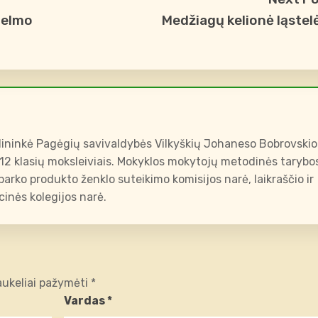
lhelmo
Medžiagų kelionė ląstel
ininkė Pagėgių savivaldybės Vilkyškių Johaneso Bobrovskio
-12 klasių moksleiviais. Mokyklos mokytojų metodinės tarybo
arko produkto ženklo suteikimo komisijos narė, laikraščio ir
inės kolegijos narė.
laukeliai pažymėti
*
Vardas
*