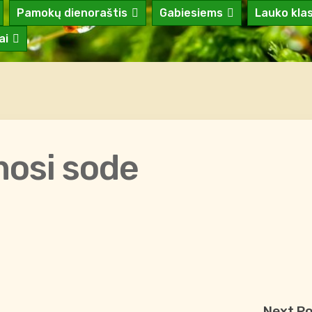
Pamokų dienoraštis
Gabiesiems
Lauko kla
ai
osi sode
Next P