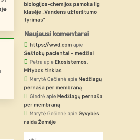
biologijos-chemijos pamoka IIg
ėje
klasėje „Vandens užterštumo
tyrimas”
Naujausi komentarai
https://wwd.com
apie
Šeštokų pacientai – medžiai
Petra
apie
Ekosistemos.
Mitybos tinklas
s
Marytė Gečienė
apie
Medžiagų
pernaša per membraną
Giedrė
apie
Medžiagų pernaša
per membraną
Marytė Gečienė
apie
Gyvybės
raida Žemėje
Ieškoti: