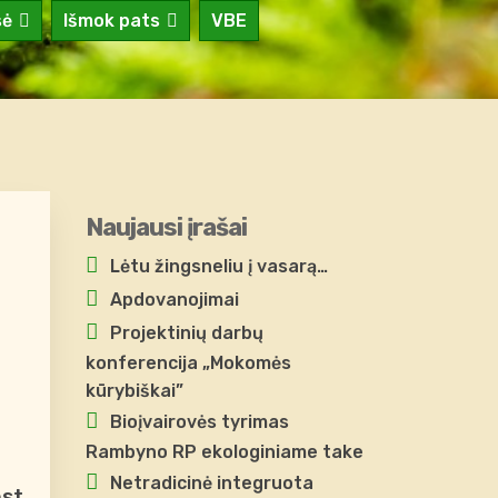
sė
Išmok pats
VBE
Naujausi įrašai
Lėtu žingsneliu į vasarą…
Apdovanojimai
Projektinių darbų
konferencija „Mokomės
kūrybiškai”
Bioįvairovės tyrimas
Rambyno RP ekologiniame take
Netradicinė integruota
ost