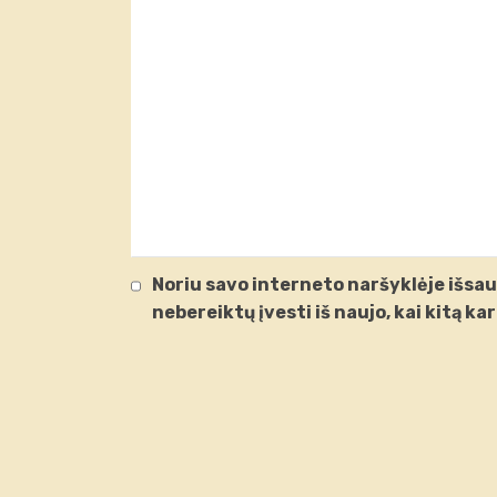
Noriu savo interneto naršyklėje išsaug
nebereiktų įvesti iš naujo, kai kitą k