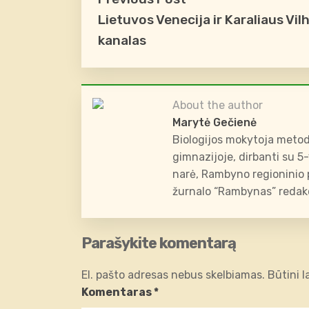
Lietuvos Venecija ir Karaliaus Vi
kanalas
About the author
Marytė Gečienė
Biologijos mokytoja metod
gimnazijoje, dirbanti su 5
narė, Rambyno regioninio p
žurnalo “Rambynas” redakc
Parašykite komentarą
El. pašto adresas nebus skelbiamas.
Būtini 
Komentaras
*