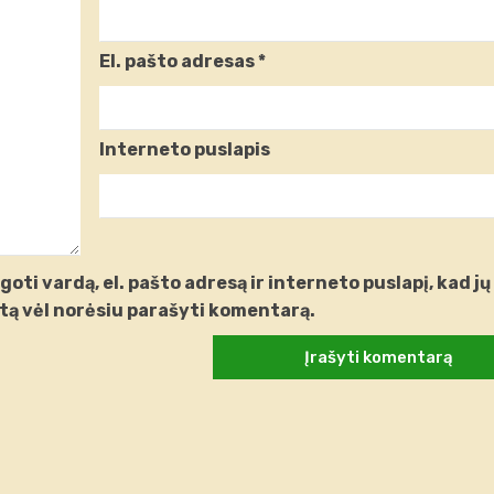
El. pašto adresas
*
Interneto puslapis
oti vardą, el. pašto adresą ir interneto puslapį, kad jų
artą vėl norėsiu parašyti komentarą.