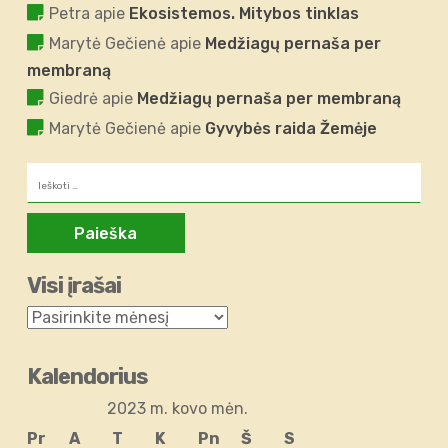
Petra
apie
Ekosistemos. Mitybos tinklas
Marytė Gečienė
apie
Medžiagų pernaša per
membraną
Giedrė
apie
Medžiagų pernaša per membraną
Marytė Gečienė
apie
Gyvybės raida Žemėje
Ieškoti:
Visi įrašai
Kalendorius
2023 m. kovo mėn.
Pr
A
T
K
Pn
Š
S