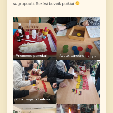
sugrupuoti. Sekėsi beveik puikiai
Priemonės pamokai
Azoto, vandens ir anglies dioksido molekulės
Konstruojame Lietuvos vėliavą