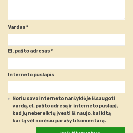
Vardas
*
El. pašto adresas
*
Interneto puslapis
Noriu savo interneto naršyklėje išsaugoti
vardą, el. pašto adresą ir interneto puslapį,
kad jų nebereiktų įvesti iš naujo, kai kitą
kartą vėl norėsiu parašyti komentarą.