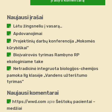
Naujausi įrašai
Lėtu žingsneliu į vasarą…
Apdovanojimai
Projektinių darbų konferencija „Mokomės
kūrybiškai”
Bioįvairovės tyrimas Rambyno RP
ekologiniame take
Netradicinė integruota biologijos-chemijos
pamoka IIg klasėje „Vandens užterštumo
tyrimas”
Naujausi komentarai
https://wwd.com
apie
Šeštokų pacientai –
medžiai