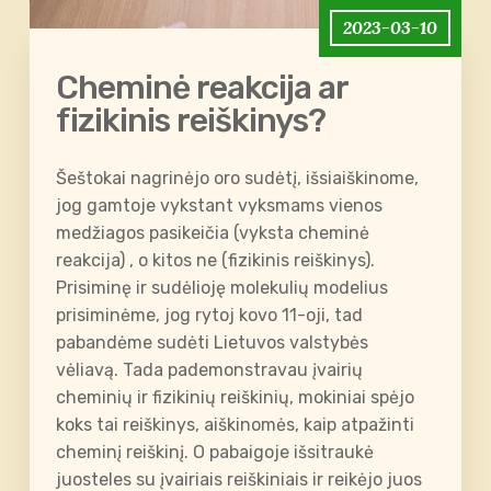
2023-03-10
Cheminė reakcija ar
fizikinis reiškinys?
Šeštokai nagrinėjo oro sudėtį, išsiaiškinome,
jog gamtoje vykstant vyksmams vienos
medžiagos pasikeičia (vyksta cheminė
reakcija) , o kitos ne (fizikinis reiškinys).
Prisiminę ir sudėlioję molekulių modelius
prisiminėme, jog rytoj kovo 11-oji, tad
pabandėme sudėti Lietuvos valstybės
vėliavą. Tada pademonstravau įvairių
cheminių ir fizikinių reiškinių, mokiniai spėjo
koks tai reiškinys, aiškinomės, kaip atpažinti
cheminį reiškinį. O pabaigoje išsitraukė
juosteles su įvairiais reiškiniais ir reikėjo juos