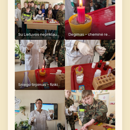
Su Lietuvos nepriklausomybės atkūrimo diena
Degimas – cheminė reakcija, o vaško tirpimas – fizikinis reiškinys.
Sniego tirpimas – fizikinis reiškinys.