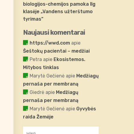
biologijos-chemijos pamoka IIg
klasėje „Vandens užterštumo
tyrimas”
Naujausi komentarai
https://wwd.com
apie
Šeštokų pacientai – medžiai
Petra
apie
Ekosistemos.
Mitybos tinklas
Marytė Gečienė
apie
Medžiagų
pernaša per membraną
Giedrė
apie
Medžiagų
pernaša per membraną
Marytė Gečienė
apie
Gyvybės
raida Žemėje
Ieškoti: