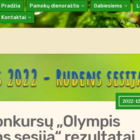
Pradžia
Pamokų dienoraštis
Gabiesiems
L
Kontaktai
2022-12
onkursų „Olympis
 sesija“ rezultatai