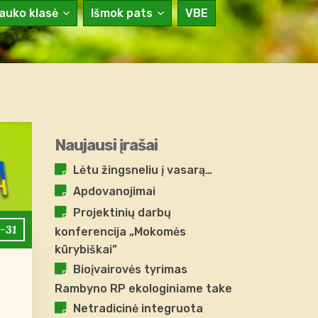
auko klasė
Išmok pats
VBE
Naujausi įrašai
Lėtu žingsneliu į vasarą…
Apdovanojimai
Projektinių darbų
-31
konferencija „Mokomės
kūrybiškai”
Bioįvairovės tyrimas
Rambyno RP ekologiniame take
Netradicinė integruota