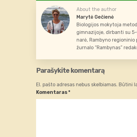
About the author
Marytė Gečienė
Biologijos mokytoja metod
gimnazijoje, dirbanti su 5
narė, Rambyno regioninio p
žurnalo “Rambynas” redakc
Parašykite komentarą
El. pašto adresas nebus skelbiamas.
Būtini 
Komentaras
*