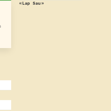
« Lap
Sau »
s