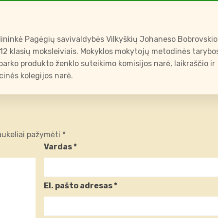
ininkė Pagėgių savivaldybės Vilkyškių Johaneso Bobrovskio
-12 klasių moksleiviais. Mokyklos mokytojų metodinės tarybo
arko produkto ženklo suteikimo komisijos narė, laikraščio ir
inės kolegijos narė.
laukeliai pažymėti
*
Vardas
*
El. pašto adresas
*