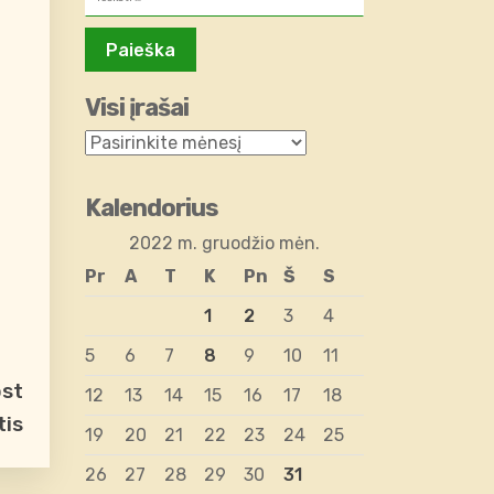
Visi įrašai
Kalendorius
2022 m. gruodžio mėn.
Pr
A
T
K
Pn
Š
S
1
2
3
4
5
6
7
8
9
10
11
ost
12
13
14
15
16
17
18
tis
19
20
21
22
23
24
25
26
27
28
29
30
31