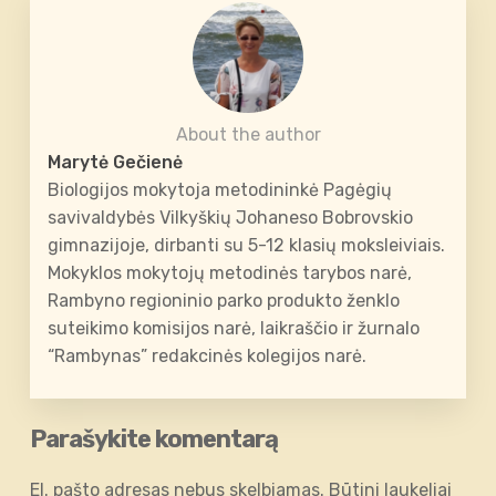
About the author
Marytė Gečienė
Biologijos mokytoja metodininkė Pagėgių
savivaldybės Vilkyškių Johaneso Bobrovskio
gimnazijoje, dirbanti su 5-12 klasių moksleiviais.
Mokyklos mokytojų metodinės tarybos narė,
Rambyno regioninio parko produkto ženklo
suteikimo komisijos narė, laikraščio ir žurnalo
“Rambynas” redakcinės kolegijos narė.
Parašykite komentarą
El. pašto adresas nebus skelbiamas.
Būtini laukeliai