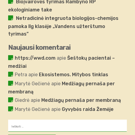
Bioįvairovės tyrimas Rambyno RP
ekologiniame take
Netradicinė integruota biologijos-chemijos
pamoka IIg klasėje „Vandens užterštumo
tyrimas”
Naujausi komentarai
https://wwd.com
apie
Šeštokų pacientai –
medžiai
Petra
apie
Ekosistemos. Mitybos tinklas
Marytė Gečienė
apie
Medžiagų pernaša per
membraną
Giedrė
apie
Medžiagų pernaša per membraną
Marytė Gečienė
apie
Gyvybės raida Žemėje
Ieškoti: