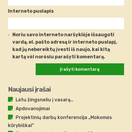
Interneto puslapis
Noriu savo interneto naršyklėje išsaugoti
vardą, el. pašto adresą ir interneto puslapį,
kad jų nebereiktų įvesti iš naujo, kai kitą
kartą vėl norėsiu parašyti komentarą.
Naujausi įrašai
Lėtu žingsneliu į vasarą…
Apdovanojimai
Projektinių darbų konferencija „Mokomės
kūrybiškai”