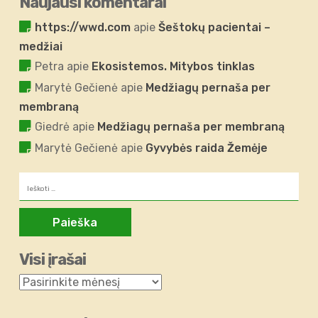
Naujausi komentarai
https://wwd.com
apie
Šeštokų pacientai –
medžiai
Petra
apie
Ekosistemos. Mitybos tinklas
Marytė Gečienė
apie
Medžiagų pernaša per
membraną
Giedrė
apie
Medžiagų pernaša per membraną
Marytė Gečienė
apie
Gyvybės raida Žemėje
Ieškoti:
Visi įrašai