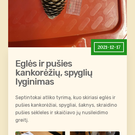
2021-12-17
Eglės ir pušies
kankorėžių, spyglių
lyginimas
Septintokai atliko tyrimą, kuo skiriasi eglės ir
pušies kankorėžiai, spygliai, šaknys, skraidino
pušies sėkleles ir skaičiavo jų nusileidimo
greitį.