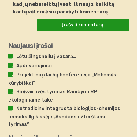
kad jų nebereiktų įvesti iš naujo, kai kitą
kartą vėl norėsiu parašyti komentarą.
Naujausi įrašai
Lėtu žingsneliu į vasarą…
Apdovanojimai
Projektinių darbų konferencija „Mokomės
kūrybiškai”
Bioįvairovės tyrimas Rambyno RP
ekologiniame take
Netradicinė integruota biologijos-chemijos
pamoka IIg klasėje „Vandens užterštumo
tyrimas”