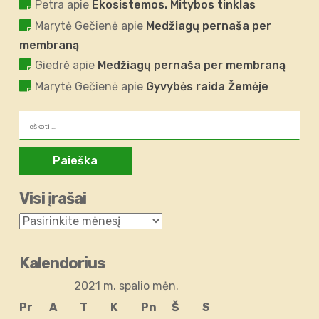
Petra
apie
Ekosistemos. Mitybos tinklas
Marytė Gečienė
apie
Medžiagų pernaša per
membraną
Giedrė
apie
Medžiagų pernaša per membraną
Marytė Gečienė
apie
Gyvybės raida Žemėje
Ieškoti:
Visi įrašai
Kalendorius
2021 m. spalio mėn.
Pr
A
T
K
Pn
Š
S