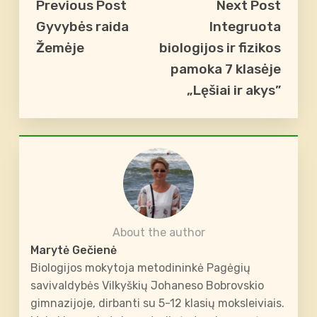
Previous Post
Next Post
Gyvybės raida
Integruota
Žemėje
biologijos ir fizikos
pamoka 7 klasėje
„Lęšiai ir akys”
About the author
Marytė Gečienė
Biologijos mokytoja metodininkė Pagėgių
savivaldybės Vilkyškių Johaneso Bobrovskio
gimnazijoje, dirbanti su 5-12 klasių moksleiviais.