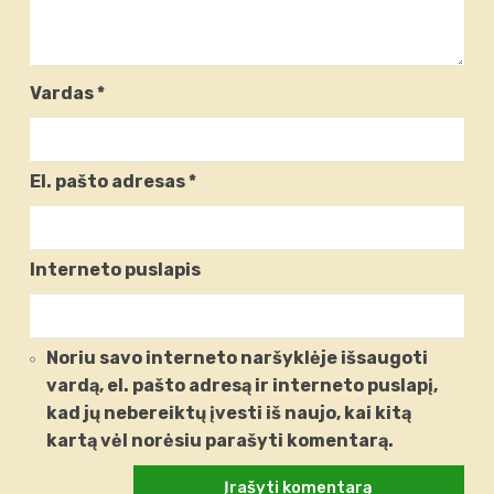
Vardas
*
El. pašto adresas
*
Interneto puslapis
Noriu savo interneto naršyklėje išsaugoti
vardą, el. pašto adresą ir interneto puslapį,
kad jų nebereiktų įvesti iš naujo, kai kitą
kartą vėl norėsiu parašyti komentarą.