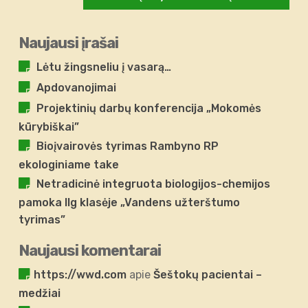
Naujausi įrašai
Lėtu žingsneliu į vasarą…
Apdovanojimai
Projektinių darbų konferencija „Mokomės
kūrybiškai”
Bioįvairovės tyrimas Rambyno RP
ekologiniame take
Netradicinė integruota biologijos-chemijos
pamoka IIg klasėje „Vandens užterštumo
tyrimas”
Naujausi komentarai
https://wwd.com
apie
Šeštokų pacientai –
medžiai