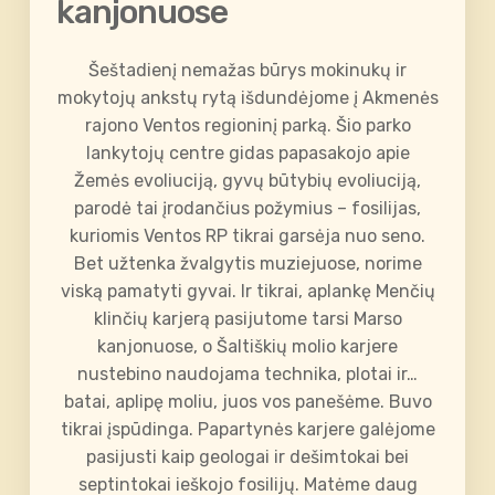
kanjonuose
Šeštadienį nemažas būrys mokinukų ir
mokytojų ankstų rytą išdundėjome į Akmenės
rajono Ventos regioninį parką. Šio parko
lankytojų centre gidas papasakojo apie
Žemės evoliuciją, gyvų būtybių evoliuciją,
parodė tai įrodančius požymius – fosilijas,
kuriomis Ventos RP tikrai garsėja nuo seno.
Bet užtenka žvalgytis muziejuose, norime
viską pamatyti gyvai. Ir tikrai, aplankę Menčių
klinčių karjerą pasijutome tarsi Marso
kanjonuose, o Šaltiškių molio karjere
nustebino naudojama technika, plotai ir…
batai, aplipę moliu, juos vos panešėme. Buvo
tikrai įspūdinga. Papartynės karjere galėjome
pasijusti kaip geologai ir dešimtokai bei
septintokai ieškojo fosilijų. Matėme daug