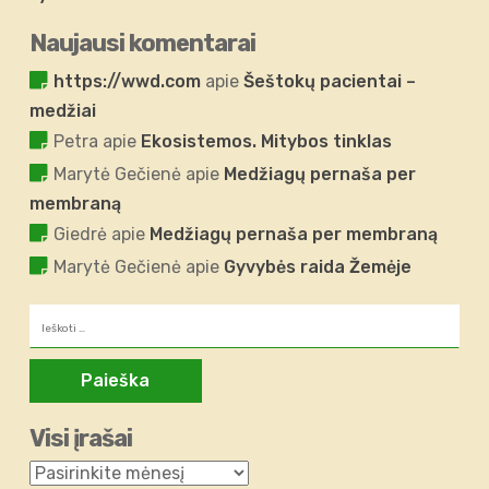
Naujausi komentarai
https://wwd.com
apie
Šeštokų pacientai –
medžiai
Petra
apie
Ekosistemos. Mitybos tinklas
Marytė Gečienė
apie
Medžiagų pernaša per
membraną
Giedrė
apie
Medžiagų pernaša per membraną
Marytė Gečienė
apie
Gyvybės raida Žemėje
Ieškoti:
Visi įrašai