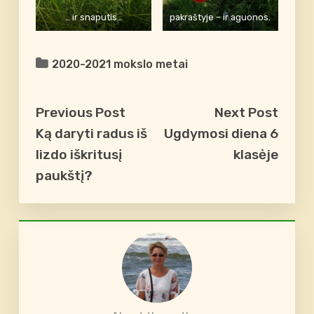
… ir snaputis…
pakraštyje – ir aguonos.
2020-2021 mokslo metai
Previous Post
Next Post
Ką daryti radus iš
Ugdymosi diena 6
lizdo iškritusį
klasėje
paukštį?