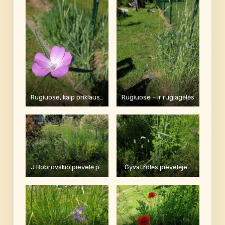
Rugiuose, kaip priklauso, išaugo ir pražydo raugė , liaudiškai vadinama kukaliumi.
Rugiuose – ir rugiagėlės
J.Bobrovskio pievelė pilnai žydinti ir graži
Gyvatžolės pievelėje…