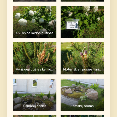
52-osios laidos putinas
Vyriškieji pušies kankorėžiai
Moteriškieji pušies kankorėžėliai
Samanų sodas
Samanų sodas