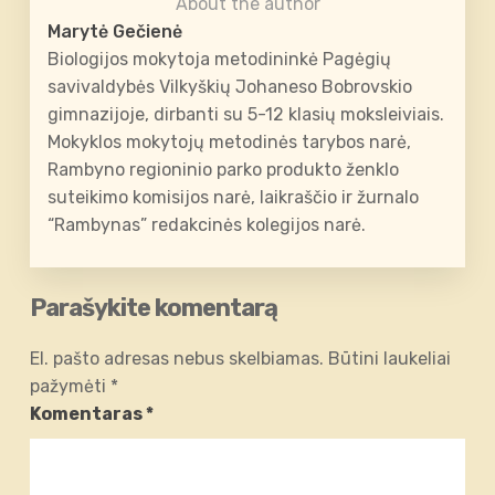
About the author
Marytė Gečienė
Biologijos mokytoja metodininkė Pagėgių
savivaldybės Vilkyškių Johaneso Bobrovskio
gimnazijoje, dirbanti su 5-12 klasių moksleiviais.
Mokyklos mokytojų metodinės tarybos narė,
Rambyno regioninio parko produkto ženklo
suteikimo komisijos narė, laikraščio ir žurnalo
“Rambynas” redakcinės kolegijos narė.
Parašykite komentarą
El. pašto adresas nebus skelbiamas.
Būtini laukeliai
pažymėti
*
Komentaras
*