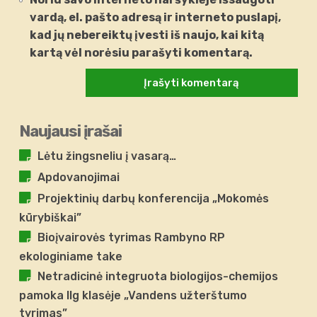
vardą, el. pašto adresą ir interneto puslapį,
kad jų nebereiktų įvesti iš naujo, kai kitą
kartą vėl norėsiu parašyti komentarą.
Naujausi įrašai
Lėtu žingsneliu į vasarą…
Apdovanojimai
Projektinių darbų konferencija „Mokomės
kūrybiškai”
Bioįvairovės tyrimas Rambyno RP
ekologiniame take
Netradicinė integruota biologijos-chemijos
pamoka IIg klasėje „Vandens užterštumo
tyrimas”