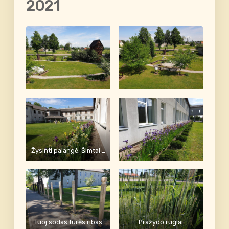
2021
Žysinti palangė. Šimtai vilkdalgių žiedų
Tuoj sodas turės ribas
Pražydo rugiai