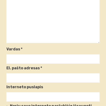
Vardas
*
El. pašto adresas
*
Interneto puslapis
Noriu savo interneto naršyklėje išsaugoti