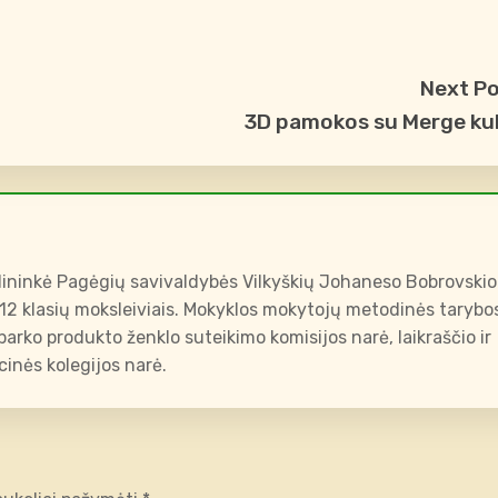
Next P
3D pamokos su Merge k
ininkė Pagėgių savivaldybės Vilkyškių Johaneso Bobrovskio
-12 klasių moksleiviais. Mokyklos mokytojų metodinės tarybo
arko produkto ženklo suteikimo komisijos narė, laikraščio ir
inės kolegijos narė.