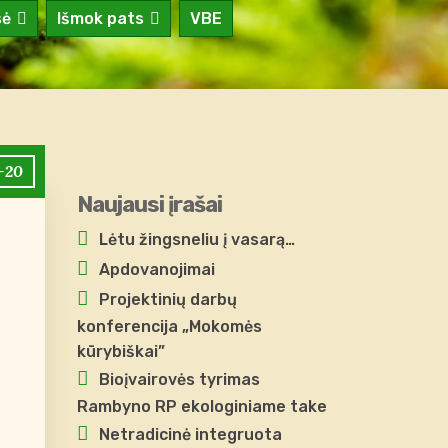
sė
Išmok pats
VBE
-20
Naujausi įrašai
Lėtu žingsneliu į vasarą…
Apdovanojimai
Projektinių darbų
konferencija „Mokomės
kūrybiškai”
Bioįvairovės tyrimas
Rambyno RP ekologiniame take
Netradicinė integruota