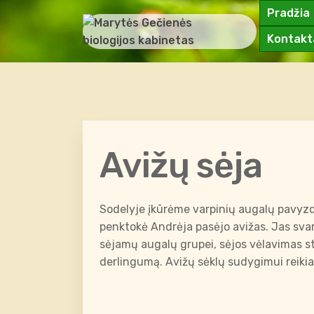
Pradžia
Kontakt
Avižų sėja
Sodelyje įkūrėme varpinių augalų pavyzdžių
penktokė Andrėja pasėjo avižas. Jas svar
sėjamų augalų grupei, sėjos vėlavimas st
derlingumą. Avižų sėklų sudygimui reikia