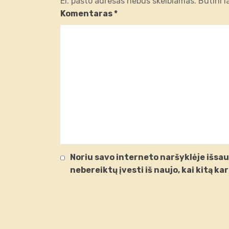
El. pašto adresas nebus skelbiamas.
Būtini 
Komentaras
*
Noriu savo interneto naršyklėje išsaug
nebereiktų įvesti iš naujo, kai kitą k