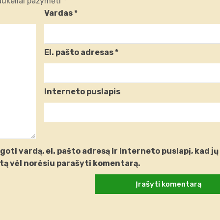
laukeliai pažymėti
*
Vardas
*
El. pašto adresas
*
Interneto puslapis
oti vardą, el. pašto adresą ir interneto puslapį, kad jų
artą vėl norėsiu parašyti komentarą.