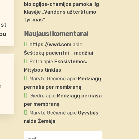
biologijos-chemijos pamoka IIg
klasėje „Vandens užterštumo
tyrimas”
ost
Naujausi komentarai
ubu
https://wwd.com
apie
Šeštokų pacientai – medžiai
Petra
apie
Ekosistemos.
Mitybos tinklas
Marytė Gečienė
apie
Medžiagų
s
pernaša per membraną
Giedrė
apie
Medžiagų pernaša
per membraną
Marytė Gečienė
apie
Gyvybės
raida Žemėje
Ieškoti: