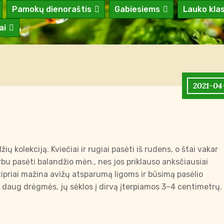
Pamokų dienoraštis
Gabiesiems
Lauko kla
ai
2021-04
 kolekciją. Kviečiai ir rugiai pasėti iš rudens, o štai vakar
bu pasėti balandžio mėn., nes jos priklauso anksčiausiai
ipriai mažina avižų atsparumą ligoms ir būsimą pasėlio
 daug drėgmės, jų sėklos į dirvą įterpiamos 3–4 centimetrų.