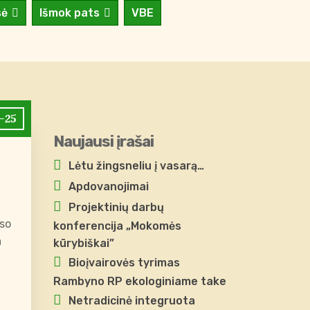
sė
Išmok pats
VBE
-25
Naujausi įrašai
Lėtu žingsneliu į vasarą…
Apdovanojimai
Projektinių darbų
eso
konferencija „Mokomės
a
kūrybiškai”
Bioįvairovės tyrimas
Rambyno RP ekologiniame take
Netradicinė integruota