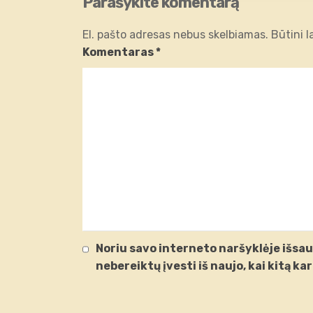
Parašykite komentarą
El. pašto adresas nebus skelbiamas.
Būtini 
Komentaras
*
Noriu savo interneto naršyklėje išsaug
nebereiktų įvesti iš naujo, kai kitą k