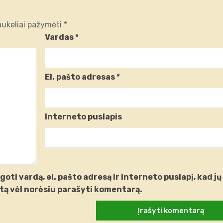
laukeliai pažymėti
*
Vardas
*
El. pašto adresas
*
Interneto puslapis
oti vardą, el. pašto adresą ir interneto puslapį, kad jų
artą vėl norėsiu parašyti komentarą.