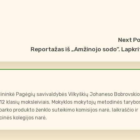
Next P
Reportažas iš „Amžinojo sodo”. Lapkri
ininkė Pagėgių savivaldybės Vilkyškių Johaneso Bobrovskio
-12 klasių moksleiviais. Mokyklos mokytojų metodinės tarybo
arko produkto ženklo suteikimo komisijos narė, laikraščio ir
inės kolegijos narė.