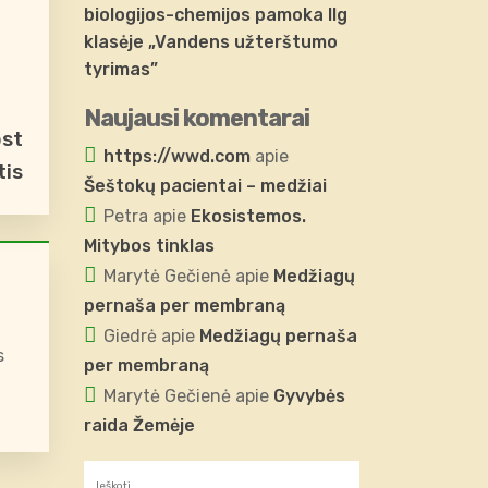
biologijos-chemijos pamoka IIg
klasėje „Vandens užterštumo
tyrimas”
Naujausi komentarai
ost
https://wwd.com
apie
tis
Šeštokų pacientai – medžiai
Petra
apie
Ekosistemos.
Mitybos tinklas
Marytė Gečienė
apie
Medžiagų
pernaša per membraną
Giedrė
apie
Medžiagų pernaša
s
per membraną
Marytė Gečienė
apie
Gyvybės
raida Žemėje
Ieškoti: