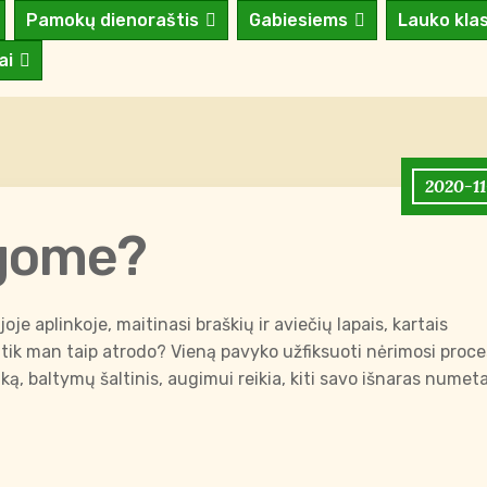
Pamokų dienoraštis
Gabiesiems
Lauko kla
ai
2020-11
gome?
je aplinkoje, maitinasi braškių ir aviečių lapais, kartais
r tik man taip atrodo? Vieną pavyko užfiksuoti nėrimosi proc
ką, baltymų šaltinis, augimui reikia, kiti savo išnaras numet