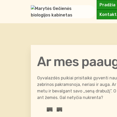
Pradžia
Kontakt
Ar mes paau
Gyvalazdės puikiai prisitaikė gyventi naujo
zebrinos pakramsnoja, neriasi ir auga. A
metu ir bevalgant savo „seną drabužį”. O 
ant žemės. Gal netyčia nukrenta?
Nėrimasis
Kūnas 5 cm ilgio.