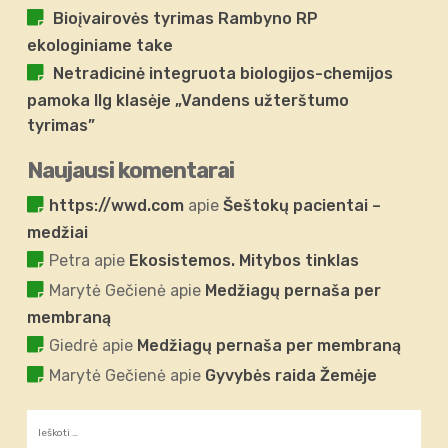
Bioįvairovės tyrimas Rambyno RP
ekologiniame take
Netradicinė integruota biologijos-chemijos
pamoka IIg klasėje „Vandens užterštumo
tyrimas”
Naujausi komentarai
https://wwd.com
apie
Šeštokų pacientai –
medžiai
Petra
apie
Ekosistemos. Mitybos tinklas
Marytė Gečienė
apie
Medžiagų pernaša per
membraną
Giedrė
apie
Medžiagų pernaša per membraną
Marytė Gečienė
apie
Gyvybės raida Žemėje
Ieškoti: