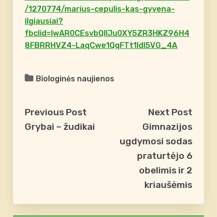
/1270774/marius-cepulis-kas-gyvena-
ilgiausiai?
fbclid=IwAR0CEsvbQlIJu0XY5ZR3HKZ96H4
8FBRRHVZ4-LaqCwe1QqFTt1ldI5VG_4A
Biologinės naujienos
Previous Post
Next Post
Grybai – žudikai
Gimnazijos
ugdymosi sodas
praturtėjo 6
obelimis ir 2
kriaušėmis