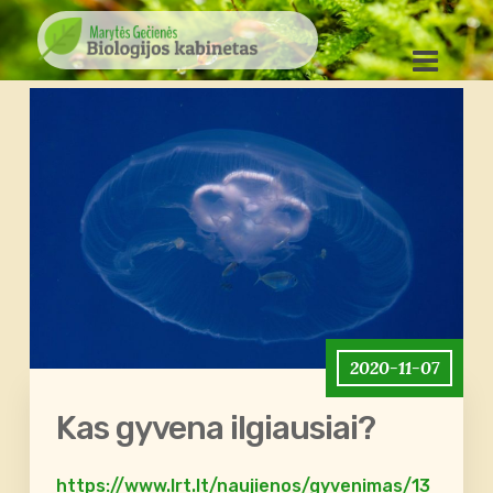
2020-11-07
Kas gyvena ilgiausiai?
https://www.lrt.lt/naujienos/gyvenimas/13