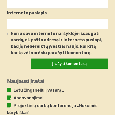
Interneto puslapis
Noriu savo interneto naršyklėje išsaugoti
vardą, el. pašto adresą ir interneto puslapį,
kad jų nebereiktų įvesti iš naujo, kai kitą
kartą vėl norėsiu parašyti komentarą.
Naujausi įrašai
Lėtu žingsneliu į vasarą…
Apdovanojimai
Projektinių darbų konferencija „Mokomės
kūrybiškai”