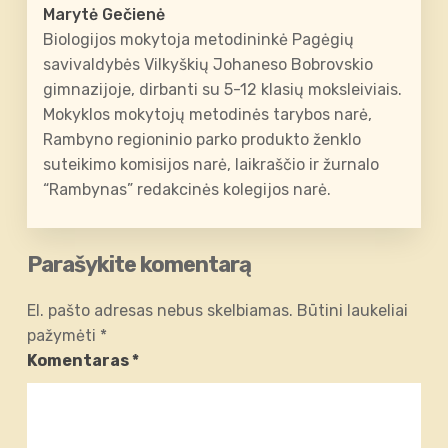
Marytė Gečienė
Biologijos mokytoja metodininkė Pagėgių
savivaldybės Vilkyškių Johaneso Bobrovskio
gimnazijoje, dirbanti su 5-12 klasių moksleiviais.
Mokyklos mokytojų metodinės tarybos narė,
Rambyno regioninio parko produkto ženklo
suteikimo komisijos narė, laikraščio ir žurnalo
“Rambynas” redakcinės kolegijos narė.
Parašykite komentarą
El. pašto adresas nebus skelbiamas.
Būtini laukeliai
pažymėti
*
Komentaras
*