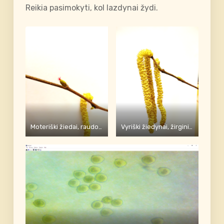
Reikia pasimokyti, kol lazdynai žydi.
Moteriški žiedai, raudonos piestelės
Vyriški žiedynai, žirginiai, pilni geltonų žiedadulkių