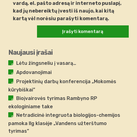
vardą, el. pašto adresą ir interneto puslapį,
kad jų nebereiktų įvesti iš naujo, kai kitą
kartą vėl norėsiu parašyti komentarą.
Naujausi įrašai
Lėtu žingsneliu į vasarą…
Apdovanojimai
Projektinių darbų konferencija „Mokomės
kūrybiškai”
Bioįvairovės tyrimas Rambyno RP
ekologiniame take
Netradicinė integruota biologijos-chemijos
pamoka IIg klasėje „Vandens užterštumo
tyrimas”