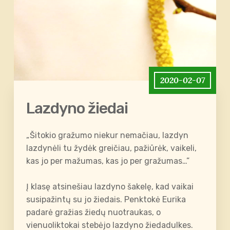
2020-02-07
Lazdyno žiedai
„Šitokio gražumo niekur nemačiau, lazdyn
lazdynėli tu žydėk greičiau, pažiūrėk, vaikeli,
kas jo per mažumas, kas jo per gražumas…”
Į klasę atsinešiau lazdyno šakelę, kad vaikai
susipažintų su jo žiedais. Penktokė Eurika
padarė gražias žiedų nuotraukas, o
vienuoliktokai stebėjo lazdyno žiedadulkes.