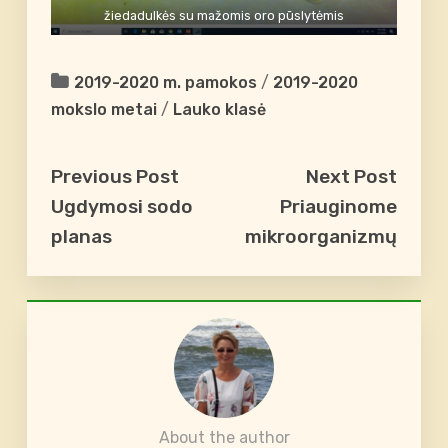
žiedadulkės su mažomis oro pūslytėmis
2019-2020 m. pamokos
/
2019-2020
mokslo metai
/
Lauko klasė
Previous Post
Next Post
Ugdymosi sodo
Priauginome
planas
mikroorganizmų
About the author