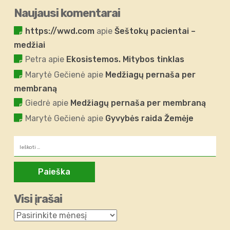
Naujausi komentarai
https://wwd.com
apie
Šeštokų pacientai –
medžiai
Petra
apie
Ekosistemos. Mitybos tinklas
Marytė Gečienė
apie
Medžiagų pernaša per
membraną
Giedrė
apie
Medžiagų pernaša per membraną
Marytė Gečienė
apie
Gyvybės raida Žemėje
Ieškoti:
Visi įrašai