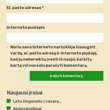
El. pašto adresas
*
Interneto puslapis
Noriu savo interneto naršyklėje išsaugoti
vardą, el. pašto adresą ir interneto puslapį,
kad jų nebereiktų įvesti iš naujo, kai kitą
kartą vėl norėsiu parašyti komentarą.
Naujausi įrašai
Lėtu žingsneliu į vasarą…
Apdovanojimai