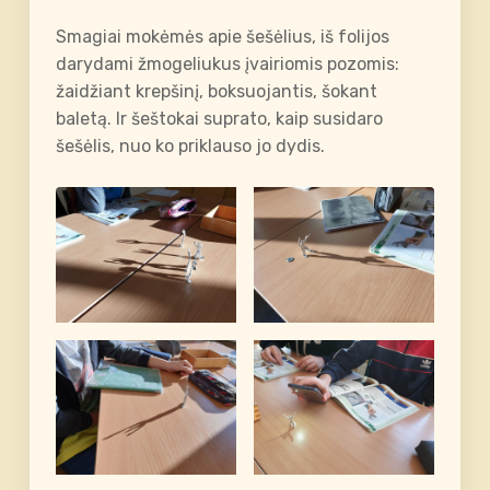
Smagiai mokėmės apie šešėlius, iš folijos
darydami žmogeliukus įvairiomis pozomis:
žaidžiant krepšinį, boksuojantis, šokant
baletą. Ir šeštokai suprato, kaip susidaro
šešėlis, nuo ko priklauso jo dydis.