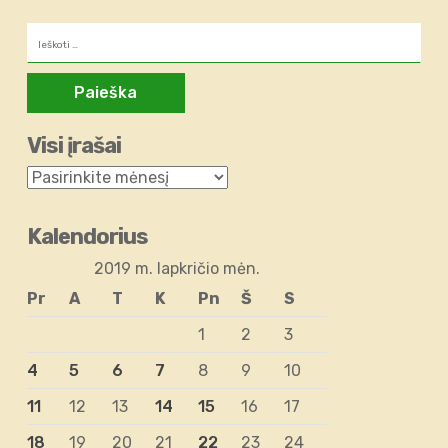
Ieškoti:
Visi įrašai
Kalendorius
2019 m. lapkričio mėn.
Pr
A
T
K
Pn
Š
S
1
2
3
4
5
6
7
8
9
10
11
12
13
14
15
16
17
18
19
20
21
22
23
24