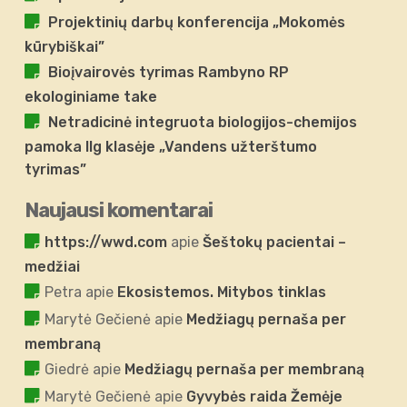
Projektinių darbų konferencija „Mokomės
kūrybiškai”
Bioįvairovės tyrimas Rambyno RP
ekologiniame take
Netradicinė integruota biologijos-chemijos
pamoka IIg klasėje „Vandens užterštumo
tyrimas”
Naujausi komentarai
https://wwd.com
apie
Šeštokų pacientai –
medžiai
Petra
apie
Ekosistemos. Mitybos tinklas
Marytė Gečienė
apie
Medžiagų pernaša per
membraną
Giedrė
apie
Medžiagų pernaša per membraną
Marytė Gečienė
apie
Gyvybės raida Žemėje