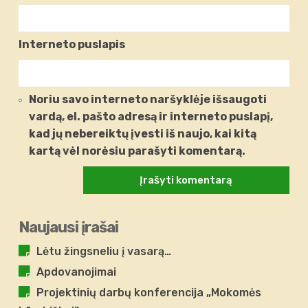
Interneto puslapis
Noriu savo interneto naršyklėje išsaugoti
vardą, el. pašto adresą ir interneto puslapį,
kad jų nebereiktų įvesti iš naujo, kai kitą
kartą vėl norėsiu parašyti komentarą.
Naujausi įrašai
Lėtu žingsneliu į vasarą…
Apdovanojimai
Projektinių darbų konferencija „Mokomės