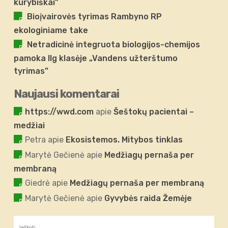
kūrybiškai”
Bioįvairovės tyrimas Rambyno RP
ekologiniame take
Netradicinė integruota biologijos-chemijos
pamoka IIg klasėje „Vandens užterštumo
tyrimas”
Naujausi komentarai
https://wwd.com
apie
Šeštokų pacientai –
medžiai
Petra
apie
Ekosistemos. Mitybos tinklas
Marytė Gečienė
apie
Medžiagų pernaša per
membraną
Giedrė
apie
Medžiagų pernaša per membraną
Marytė Gečienė
apie
Gyvybės raida Žemėje
Ieškoti: