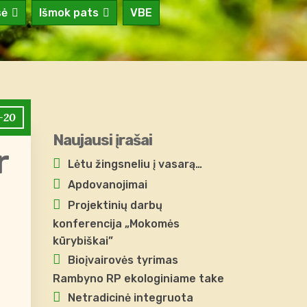
sė
Išmok pats
VBE
-20
Naujausi įrašai
r
Lėtu žingsneliu į vasarą…
Apdovanojimai
Projektinių darbų
konferencija „Mokomės
kūrybiškai”
Bioįvairovės tyrimas
Rambyno RP ekologiniame take
Netradicinė integruota