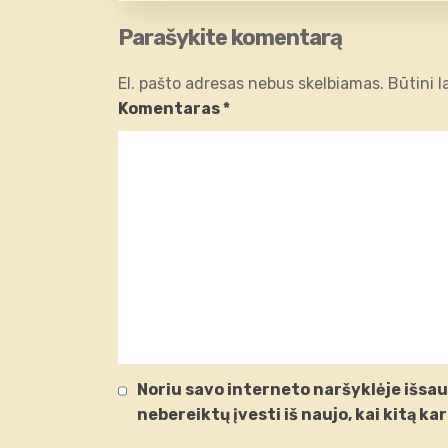
Parašykite komentarą
El. pašto adresas nebus skelbiamas.
Būtini 
Komentaras
*
Noriu savo interneto naršyklėje išsaug
nebereiktų įvesti iš naujo, kai kitą k