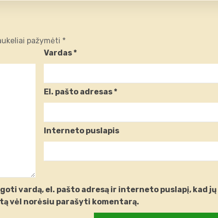
laukeliai pažymėti
*
Vardas
*
El. pašto adresas
*
Interneto puslapis
oti vardą, el. pašto adresą ir interneto puslapį, kad jų
artą vėl norėsiu parašyti komentarą.