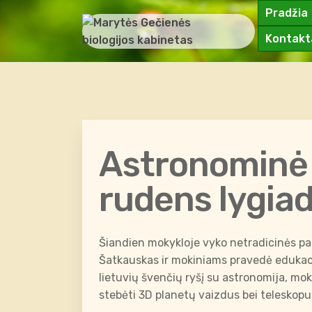
Pradžia
Kontakt
Astronominė 
rudens lygiad
Šiandien mokykloje vyko netradicinės pa
Šatkauskas ir mokiniams pravedė edukac
lietuvių švenčių ryšį su astronomija, moki
stebėti 3D planetų vaizdus bei teleskopu 