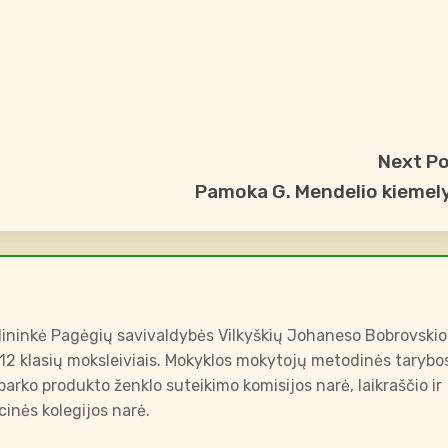
Next P
Pamoka G. Mendelio kiemel
ininkė Pagėgių savivaldybės Vilkyškių Johaneso Bobrovskio
-12 klasių moksleiviais. Mokyklos mokytojų metodinės tarybo
arko produkto ženklo suteikimo komisijos narė, laikraščio ir
inės kolegijos narė.