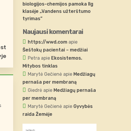
biologijos-chemijos pamoka IIg
klasėje „Vandens užterštumo
tyrimas”
Naujausi komentarai
https://wwd.com
apie
ost
Šeštokų pacientai – medžiai
yje
Petra
apie
Ekosistemos.
Mitybos tinklas
Marytė Gečienė
apie
Medžiagų
pernaša per membraną
Giedrė
apie
Medžiagų pernaša
per membraną
s
Marytė Gečienė
apie
Gyvybės
raida Žemėje
Ieškoti: