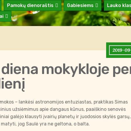
Pamokų dienoraštis
Gabiesiems
Lauko kla
ai
2019-09
diena mokykloje pe
ienį
mokos – lankėsi astronomijos entuziastas, praktikas Simas
inius užsiėmimus apie dangaus kūnus, paaiškino senovės
niai galėjo klausyti įvairių planetų ir juodosios skylės garsų,
matyti, jog Saulė yra ne geltona, o balta.