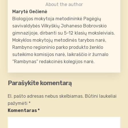
About the author
Marytė Gečienė
Biologijos mokytoja metodininkė Pagėgių
savivaldybės Vilkyškių Johaneso Bobrovskio
gimnazijoje, dirbanti su 5-12 klasių moksleiviais.
Mokyklos mokytojų metodinės tarybos narė,
Rambyno regioninio parko produkto ženklo
suteikimo komisijos narė, laikraščio ir žurnalo
“Rambynas” redakcinės kolegijos narė.
Parašykite komentarą
El. pašto adresas nebus skelbiamas.
Būtini laukeliai
pažymėti
*
Komentaras
*