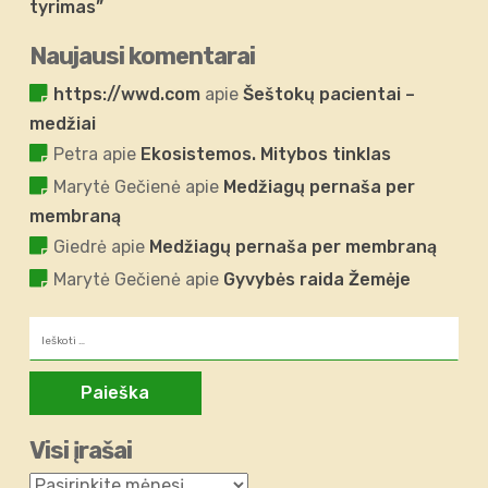
tyrimas”
Naujausi komentarai
https://wwd.com
apie
Šeštokų pacientai –
medžiai
Petra
apie
Ekosistemos. Mitybos tinklas
Marytė Gečienė
apie
Medžiagų pernaša per
membraną
Giedrė
apie
Medžiagų pernaša per membraną
Marytė Gečienė
apie
Gyvybės raida Žemėje
Ieškoti:
Visi įrašai