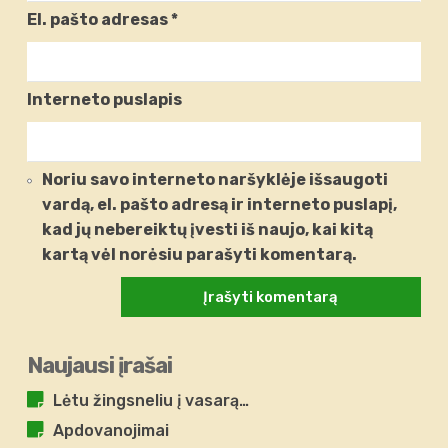
El. pašto adresas
*
Interneto puslapis
Noriu savo interneto naršyklėje išsaugoti
vardą, el. pašto adresą ir interneto puslapį,
kad jų nebereiktų įvesti iš naujo, kai kitą
kartą vėl norėsiu parašyti komentarą.
Naujausi įrašai
Lėtu žingsneliu į vasarą…
Apdovanojimai