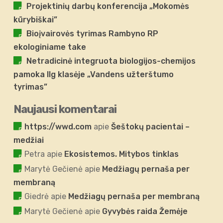
Projektinių darbų konferencija „Mokomės
kūrybiškai”
Bioįvairovės tyrimas Rambyno RP
ekologiniame take
Netradicinė integruota biologijos-chemijos
pamoka IIg klasėje „Vandens užterštumo
tyrimas”
Naujausi komentarai
https://wwd.com
apie
Šeštokų pacientai –
medžiai
Petra
apie
Ekosistemos. Mitybos tinklas
Marytė Gečienė
apie
Medžiagų pernaša per
membraną
Giedrė
apie
Medžiagų pernaša per membraną
Marytė Gečienė
apie
Gyvybės raida Žemėje