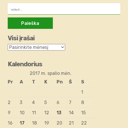
Ieškoti:
Visi įrašai
Kalendorius
2017 m. spalio mėn.
Pr
A
T
K
Pn
Š
S
1
2
3
4
5
6
7
8
9
10
11
12
13
14
15
16
17
18
19
20
21
22