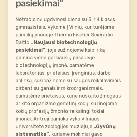
pasiekimai”
Netradicinė ugdymosi diena su 3 ir 4 klasės
gimnazistais. Vykome į Vilnių, kur turėjome
pamoką įmonėje Thermo Fischer Scientific
Baltic
„Naujausi biotechnologijų
pasiekimai”
, joje sužinojome kaip ir ką
gamina viena garsiausių pasaulyje
biotechnologijų įmonė, pamatėme
laboratorijas, prietaisus, įrenginius, darbo
aplinką, susipažinome su saugos reikalavimais
dirbant su genais ir mikroorganizmais,
pamatėme prietaisus, kurie nuskaito žmogaus
ar kito organizmo genetinį kodą, sužinojome
kokių profesijų žmonės reikalingi tokiai
įmonei. Antroji pamoka vyko Vilniaus
universiteto zoologijos muziejuje
„Gyvūnų
sistematika”
, kuriame mokiniai gavo