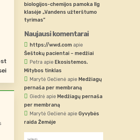
biologijos-chemijos pamoka IIg
klasėje „Vandens užterštumo
tyrimas”
Naujausi komentarai
https://wwd.com
apie
Šeštokų pacientai – medžiai
ost
Petra
apie
Ekosistemos.
sei
Mitybos tinklas
Marytė Gečienė
apie
Medžiagų
pernaša per membraną
Giedrė
apie
Medžiagų pernaša
per membraną
Marytė Gečienė
apie
Gyvybės
raida Žemėje
s
Ieškoti: