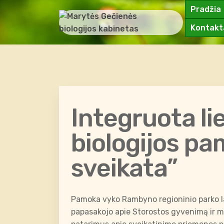
Pradžia
Kontakt
Integruota lie
biologijos pa
sveikata”
Pamoka vyko Rambyno regioninio parko la
papasakojo apie Storostos gyvenimą ir m