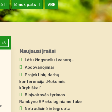
sė
Išmok pats
VBE
-13
Naujausi įrašai
Lėtu žingsneliu į vasarą…
Apdovanojimai
Projektinių darbų
konferencija „Mokomės
kūrybiškai”
Bioįvairovės tyrimas
Rambyno RP ekologiniame take
no
Netradicinė integruota