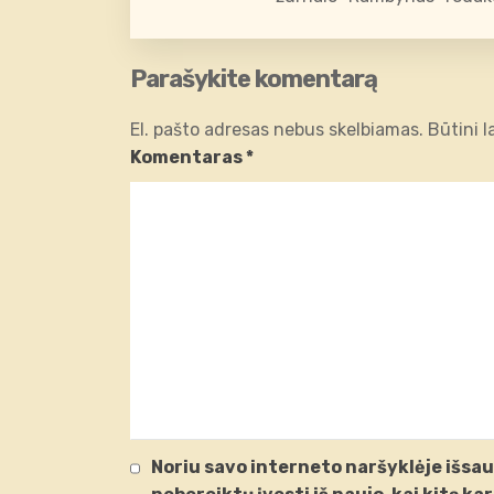
Parašykite komentarą
El. pašto adresas nebus skelbiamas.
Būtini 
Komentaras
*
Noriu savo interneto naršyklėje išsaug