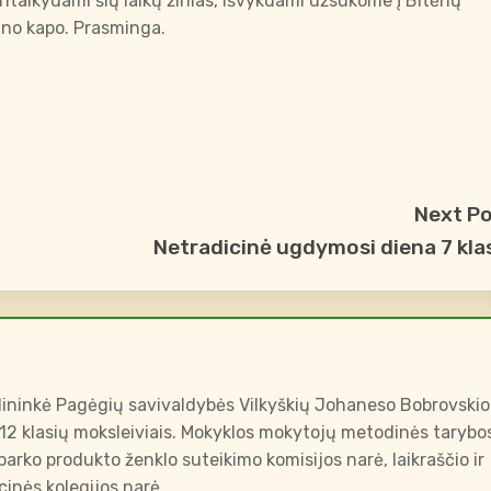
itaikydami šių laikų žinias, išvykdami užsukome į Bitėnų
ūno kapo. Prasminga.
Next P
Netradicinė ugdymosi diena 7 kla
ininkė Pagėgių savivaldybės Vilkyškių Johaneso Bobrovskio
-12 klasių moksleiviais. Mokyklos mokytojų metodinės tarybo
arko produkto ženklo suteikimo komisijos narė, laikraščio ir
inės kolegijos narė.