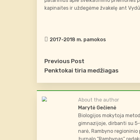
patarimus apie sveikatinimo priemones pr
kapinaites ir uždegėme žvakelę ant Vyd
2017-2018 m. pamokos
Previous Post
Penktokai tiria medžiagas
About the author
Marytė Gečienė
Biologijos mokytoja metod
gimnazijoje, dirbanti su 5
narė, Rambyno regioninio p
žurnalo “Rambynas” redakc