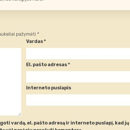
laukeliai pažymėti
*
Vardas
*
El. pašto adresas
*
Interneto puslapis
oti vardą, el. pašto adresą ir interneto puslapį, kad jų