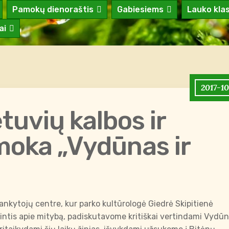
Pamokų dienoraštis
Gabiesiems
Lauko kla
ai
2017-10
tuvių kalbos ir
moka „Vydūnas ir
nkytojų centre, kur parko kultūrologė Giedrė Skipitienė
intis apie mitybą, padiskutavome kritiškai vertindami Vydū