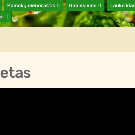
Pamokų dienoraštis
Gabiesiems
Lauko kla
ai
tetas