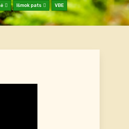
sė
Išmok pats
VBE